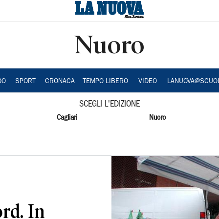
Nuoro
DO
SPORT
CRONACA
TEMPO LIBERO
VIDEO
LANUOVA@SCUO
SCEGLI L'EDIZIONE
Cagliari
Nuoro
rd. In