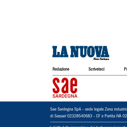
Redazione
Scriveteci
P
Sae Sardegna SpA – sede legale Zona industri
di Sassari 02328540683 – CF e Partita IVA