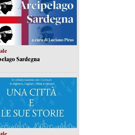
ale
pelago Sardegna
ale