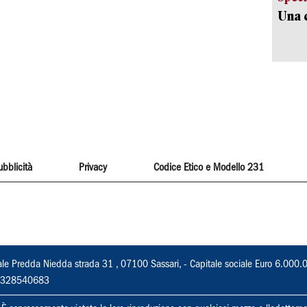
Una c
ubblicità
Privacy
Codice Etico e Modello 231
ale Predda Niedda strada 31 , 07100 Sassari, - Capitale sociale Euro 6.000.
 02328540683