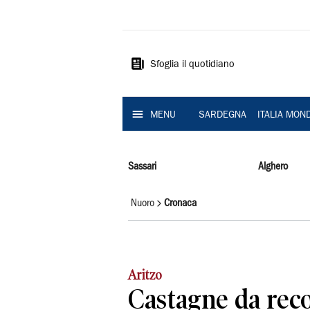
La
Nuova
Sardegna
Sfoglia il quotidiano
MENU
SARDEGNA
ITALIA MON
Sassari
Alghero
Nuoro
Cronaca
Aritzo
Castagne da reco