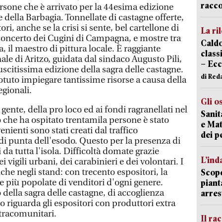
racco
ersone che è arrivato per la 44esima edizione
e della Barbagia. Tonnellate di castagne offerte,
ori, anche se la crisi si sente, bel cartellone di
La ri
 concerto dei Cugini di Campagna, e mostre tra
Caldo
, il maestro di pittura locale. È raggiante
classi
e di Aritzo, guidata dal sindaco Augusto Pili,
– Ecc
scitissima edizione della sagra delle castagne.
di Red
uto impiegare tantissime risorse a causa della
egionali.
Gli o
gente, della pro loco ed ai fondi ragranellati nel
Sanit
 che ha ospitato trentamila persone è stato
e Mat
enienti sono stati creati dal traffico
dei p
di punta dell'esodo. Questo per la presenza di
da tutta l'isola. Difficoltà domate grazie
L’ind
i vigili urbani, dei carabinieri e dei volontari. I
he negli stand: con trecento espositori, la
Scope
e più popolate di venditori d'ogni genere.
piant
o della sagra delle castagne, di accoglienza
arres
 riguarda gli espositori con produttori extra
xtracomunitari.
Il ra