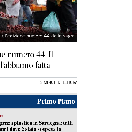
per l’edizione numero 44 della sagra
one numero 44. Il
 l’abbiamo fatta
2 MINUTI DI LETTURA
Primo Piano
so
enza plastica in Sardegna: tutti
uni dove è stata sospesa la