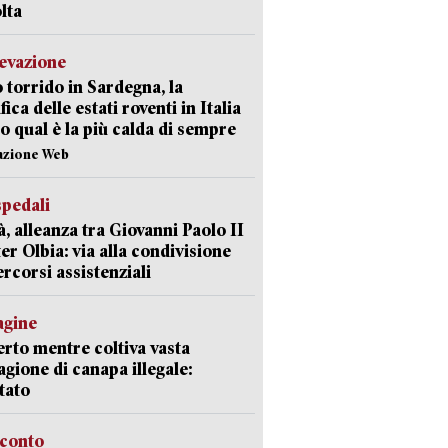
lta
levazione
 torrido in Sardegna, la
fica delle estati roventi in Italia
o qual è la più calda di sempre
azione Web
spedali
à, alleanza tra Giovanni Paolo II
er Olbia: via alla condivisione
ercorsi assistenziali
agine
rto mentre coltiva vasta
agione di canapa illegale:
tato
cconto