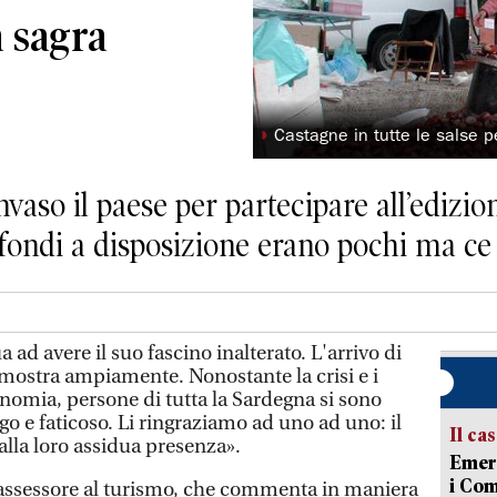
a sagra
◗
Castagne in tutte le salse 
invaso il paese per partecipare all’edizi
 fondi a disposizione erano pochi ma ce
ad avere il suo fascino inalterato. L'arrivo di
imostra ampiamente. Nonostante la crisi e i
nomia, persone di tutta la Sardegna si sono
o e faticoso. Li ringraziamo ad uno ad uno: il
Il ca
alla loro assidua presenza».
Emerg
i Com
 assessore al turismo, che commenta in maniera