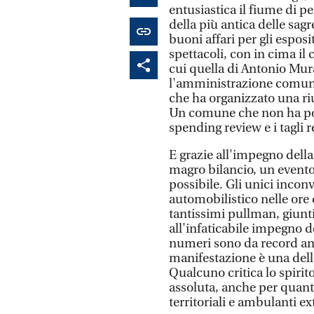
entusiastica il fiume di p
della più antica delle sagr
buoni affari per gli esposit
spettacoli, con in cima il
cui quella di Antonio Mura
l'amministrazione comunal
che ha organizzato una riu
Un comune che non ha pot
spending review e i tagli r
E grazie all'impegno della 
magro bilancio, un evento
possibile. Gli unici inconv
automobilistico nelle ore 
tantissimi pullman, giunti 
all'infaticabile impegno de
numeri sono da record anc
manifestazione è una dell
Qualcuno critica lo spirit
assoluta, anche per quanto
territoriali e ambulanti e