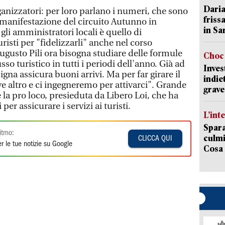
Daria
rganizzatori: per loro parlano i numeri, che sono
friss
a manifestazione del circuito Autunno in
in Sa
gli amministratori locali è quello di
uristi per "fidelizzarli" anche nel corso
Augusto Pili ora bisogna studiare delle formule
Choc 
sso turistico in tutti i periodi dell'anno. Già ad
Inves
igna assicura buoni arrivi. Ma per far girare il
indie
e altro e ci ingegneremo per attivarci". Grande
grave
 la pro loco, presieduta da Libero Loi, che ha
r assicurare i servizi ai turisti.
L’int
Spara
itmo:
culmi
CLICCA QUI
r le tue notizie su Google
Cosa 