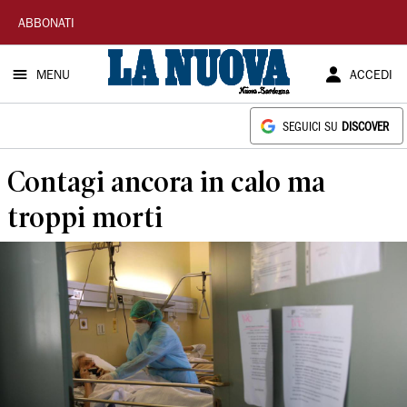
La
ABBONATI
Nuova
MENU
ACCEDI
Sardegna
SEGUICI SU
DISCOVER
Contagi ancora in calo ma
troppi morti