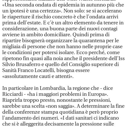
«Una seconda ondata di epidemia in autunno più che
un ipotesi è una certezza». Non solo: se si accelerano
le riaperture il rischio concreto è che l'ondata arrivi
prima dell'estate. E c'è un altro elemento da tenere in
considerazione, una buona parte dei nuovi contagi
avviene in ambito domiciliare. Quindi prima di
ripartire bisognerà organizzare la quarantena per le
migliaia di persone che non hanno nelle proprie case
le condizioni per potersi isolare. Ecco perché, come
ripetono fin quasi alla noia anche il presidente dell'Iss
Silvio Brusaferro e quello del Consiglio superiore di
Sanità Franco Locatelli, bisogna essere
«assolutamente cauti e attenti».
In particolare in Lombardia, la regione che - dice
Ricciardi - «ha i maggiori problemi in Europa».
Riaprirla troppo presto, nonostante le pressioni,
sarebbe una scelta «non saggia». A determinare la fine
della conferenze stampa quotidiana è però proprio
l'andamento dei numeri. «I dati sanitari ci indicano
che si è alleggerita decisamente la pressione sulle