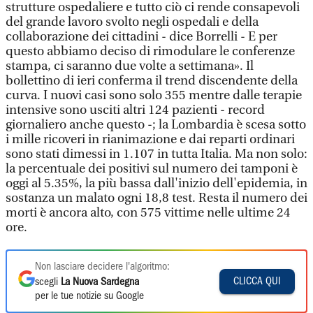
strutture ospedaliere e tutto ciò ci rende consapevoli
del grande lavoro svolto negli ospedali e della
collaborazione dei cittadini - dice Borrelli - E per
questo abbiamo deciso di rimodulare le conferenze
stampa, ci saranno due volte a settimana». Il
bollettino di ieri conferma il trend discendente della
curva. I nuovi casi sono solo 355 mentre dalle terapie
intensive sono usciti altri 124 pazienti - record
giornaliero anche questo -; la Lombardia è scesa sotto
i mille ricoveri in rianimazione e dai reparti ordinari
sono stati dimessi in 1.107 in tutta Italia. Ma non solo:
la percentuale dei positivi sul numero dei tamponi è
oggi al 5.35%, la più bassa dall'inizio dell'epidemia, in
sostanza un malato ogni 18,8 test. Resta il numero dei
morti è ancora alto, con 575 vittime nelle ultime 24
ore.
Non lasciare decidere l'algoritmo:
CLICCA QUI
scegli
La Nuova Sardegna
per le tue notizie su Google