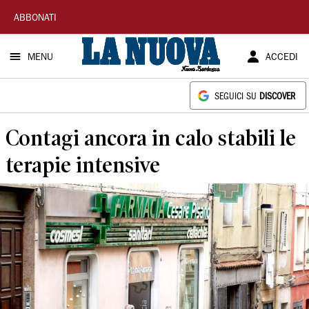
La
ABBONATI
Nuova
MENU
ACCEDI
Sardegna
SEGUICI SU
DISCOVER
Contagi ancora in calo stabili le
terapie intensive