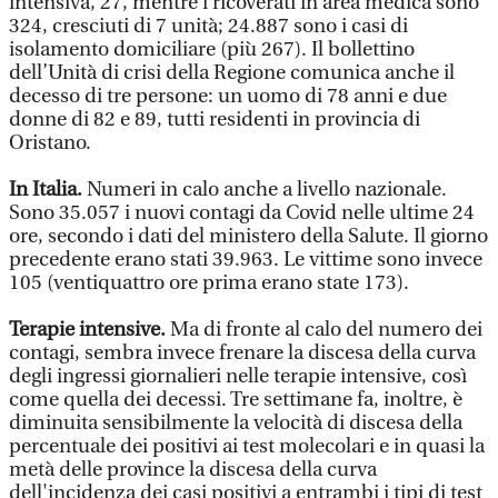
intensiva, 27, mentre i ricoverati in area medica sono
324, cresciuti di 7 unità; 24.887 sono i casi di
isolamento domiciliare (più 267). Il bollettino
dell’Unità di crisi della Regione comunica anche il
decesso di tre persone: un uomo di 78 anni e due
donne di 82 e 89, tutti residenti in provincia di
Oristano.
In Italia.
Numeri in calo anche a livello nazionale.
Sono 35.057 i nuovi contagi da Covid nelle ultime 24
ore, secondo i dati del ministero della Salute. Il giorno
precedente erano stati 39.963. Le vittime sono invece
105 (ventiquattro ore prima erano state 173).
Terapie intensive.
Ma di fronte al calo del numero dei
contagi, sembra invece frenare la discesa della curva
degli ingressi giornalieri nelle terapie intensive, così
come quella dei decessi. Tre settimane fa, inoltre, è
diminuita sensibilmente la velocità di discesa della
percentuale dei positivi ai test molecolari e in quasi la
metà delle province la discesa della curva
dell'incidenza dei casi positivi a entrambi i tipi di test