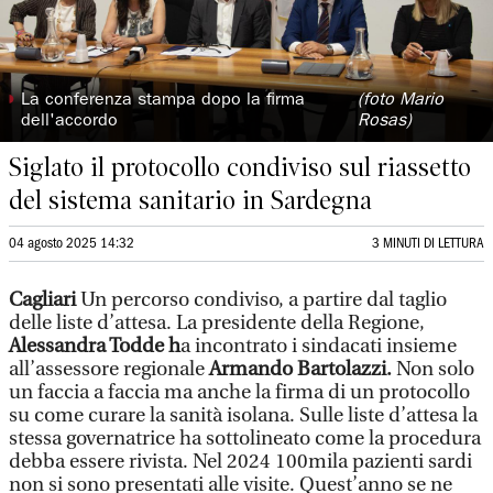
◗
La conferenza stampa dopo la firma
(foto Mario
dell'accordo
Rosas)
Siglato il protocollo condiviso sul riassetto
del sistema sanitario in Sardegna
04 agosto 2025 14:32
3 MINUTI DI LETTURA
Cagliari
Un percorso condiviso, a partire dal taglio
delle liste d’attesa. La presidente della Regione,
Alessandra Todde h
a incontrato i sindacati insieme
all’assessore regionale
Armando Bartolazzi.
Non solo
un faccia a faccia ma anche la firma di un protocollo
su come curare la sanità isolana. Sulle liste d’attesa la
stessa governatrice ha sottolineato come la procedura
debba essere rivista. Nel 2024 100mila pazienti sardi
non si sono presentati alle visite. Quest’anno se ne