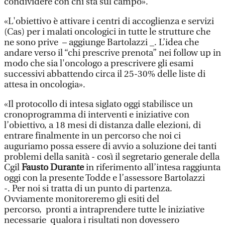
condividere con chi sta sul campo».
«L'obiettivo è attivare i centri di accoglienza e servizi
(Cas) per i malati oncologici in tutte le strutture che
ne sono prive – aggiunge Bartolazzi _. L’idea che
andare verso il “chi prescrive prenota” nei follow up in
modo che sia l'oncologo a prescrivere gli esami
successivi abbattendo circa il 25-30% delle liste di
attesa in oncologia».
«Il protocollo di intesa siglato oggi stabilisce un
cronoprogramma di interventi e iniziative con
l’obiettivo, a 18 mesi di distanza dalle elezioni, di
entrare finalmente in un percorso che noi ci
auguriamo possa essere di avvio a soluzione dei tanti
problemi della sanità - così il segretario generale della
Cgil
Fausto Durante
in riferimento all’intesa raggiunta
oggi con la presente Todde e l’assessore Bartolazzi
-. Per noi si tratta di un punto di partenza.
Ovviamente monitoreremo gli esiti del
percorso, pronti a intraprendere tutte le iniziative
necessarie qualora i risultati non dovessero