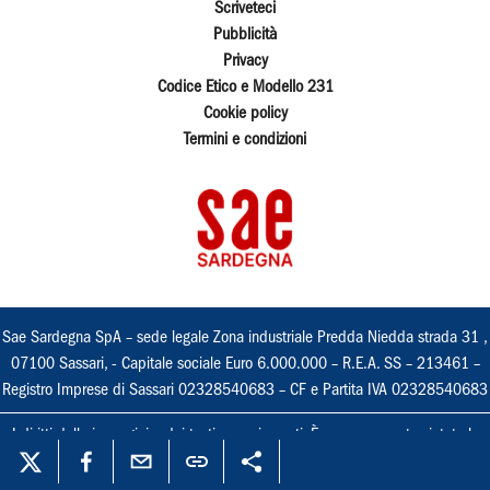
Scriveteci
Pubblicità
Privacy
Codice Etico e Modello 231
Cookie policy
Termini e condizioni
Sae Sardegna SpA – sede legale Zona industriale Predda Niedda strada 31 ,
07100 Sassari, - Capitale sociale Euro 6.000.000 – R.E.A. SS – 213461 –
Registro Imprese di Sassari 02328540683 – CF e Partita IVA 02328540683
I diritti delle immagini e dei testi sono riservati. È espressamente vietata la
loro riproduzione con qualsiasi mezzo e l'adattamento totale o parziale.