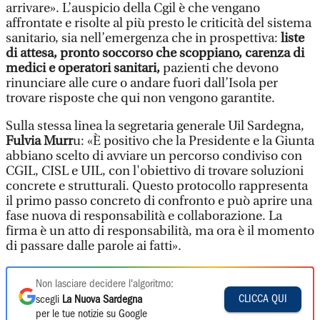
arrivare». L’auspicio della Cgil è che vengano
affrontate e risolte al più presto le criticità del sistema
sanitario, sia nell’emergenza che in prospettiva:
liste
di attesa, pronto soccorso che scoppiano, carenza di
medici e operatori sanitari,
pazienti che devono
rinunciare alle cure o andare fuori dall’Isola per
trovare risposte che qui non vengono garantite.
Sulla stessa linea la segretaria generale Uil Sardegna,
Fulvia Murr
u: «È positivo che la Presidente e la Giunta
abbiano scelto di avviare un percorso condiviso con
CGIL, CISL e UIL, con l'obiettivo di trovare soluzioni
concrete e strutturali. Questo protocollo rappresenta
il primo passo concreto di confronto e può aprire una
fase nuova di responsabilità e collaborazione. La
firma è un atto di responsabilità, ma ora è il momento
di passare dalle parole ai fatti».
Non lasciare decidere l'algoritmo:
CLICCA QUI
scegli
La Nuova Sardegna
per le tue notizie su Google