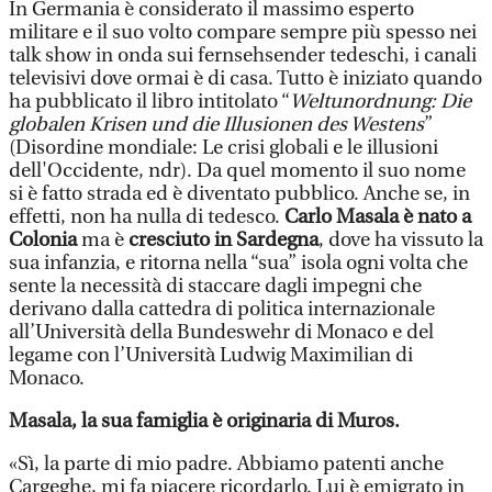
In Germania è considerato il massimo esperto
militare e il suo volto compare sempre più spesso nei
talk show in onda sui fernsehsender tedeschi, i canali
televisivi dove ormai è di casa. Tutto è iniziato quando
ha pubblicato il libro intitolato “
Weltunordnung: Die
globalen Krisen und die Illusionen des Westens
”
(Disordine mondiale: Le crisi globali e le illusioni
dell'Occidente, ndr). Da quel momento il suo nome
si è fatto strada ed è diventato pubblico. Anche se, in
effetti, non ha nulla di tedesco.
Carlo Masala è nato a
Colonia
ma è
cresciuto in Sardegna
, dove ha vissuto la
sua infanzia, e ritorna nella “sua” isola ogni volta che
sente la necessità di staccare dagli impegni che
derivano dalla cattedra di politica internazionale
all’Università della Bundeswehr di Monaco e del
legame con l’Università Ludwig Maximilian di
Monaco.
Masala, la sua famiglia è originaria di Muros.
«Sì, la parte di mio padre. Abbiamo patenti anche
Cargeghe, mi fa piacere ricordarlo. Lui è emigrato in