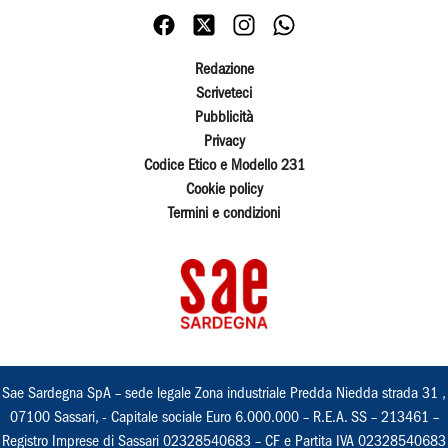
Redazione
Scriveteci
Pubblicità
Privacy
Codice Etico e Modello 231
Cookie policy
Termini e condizioni
Sae Sardegna SpA – sede legale Zona industriale Predda Niedda strada 31 ,
07100 Sassari, - Capitale sociale Euro 6.000.000 – R.E.A. SS – 213461 –
Registro Imprese di Sassari 02328540683 – CF e Partita IVA 02328540683