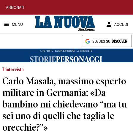
La
ABBONATI
Nuova
MENU
ACCEDI
Sardegna
SEGUICI SU
DISCOVER
L’intervista
Carlo Masala, massimo esperto
militare in Germania: «Da
bambino mi chiedevano “ma tu
sei uno di quelli che taglia le
orecchie?”»