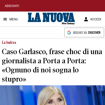
La
ABBONATI
Nuova
MENU
ACCEDI
Sardegna
SEGUICI SU
DISCOVER
La bufera
Caso Garlasco, frase choc di una
giornalista a Porta a Porta:
«Ognuno di noi sogna lo
stupro»