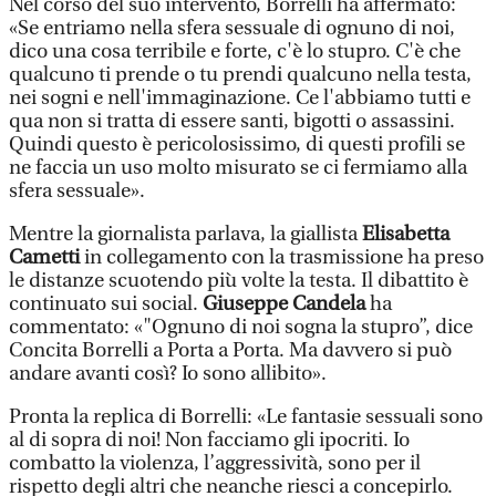
Nel corso del suo intervento, Borrelli ha affermato:
«Se entriamo nella sfera sessuale di ognuno di noi,
dico una cosa terribile e forte, c'è lo stupro. C'è che
qualcuno ti prende o tu prendi qualcuno nella testa,
nei sogni e nell'immaginazione. Ce l'abbiamo tutti e
qua non si tratta di essere santi, bigotti o assassini.
Quindi questo è pericolosissimo, di questi profili se
ne faccia un uso molto misurato se ci fermiamo alla
sfera sessuale».
Mentre la giornalista parlava, la giallista
Elisabetta
Cametti
in collegamento con la trasmissione ha preso
le distanze scuotendo più volte la testa. Il dibattito è
continuato sui social.
Giuseppe Candela
ha
commentato: «"Ognuno di noi sogna la stupro”, dice
Concita Borrelli a Porta a Porta. Ma davvero si può
andare avanti così? Io sono allibito».
Pronta la replica di Borrelli: «Le fantasie sessuali sono
al di sopra di noi! Non facciamo gli ipocriti. Io
combatto la violenza, l’aggressività, sono per il
rispetto degli altri che neanche riesci a concepirlo.