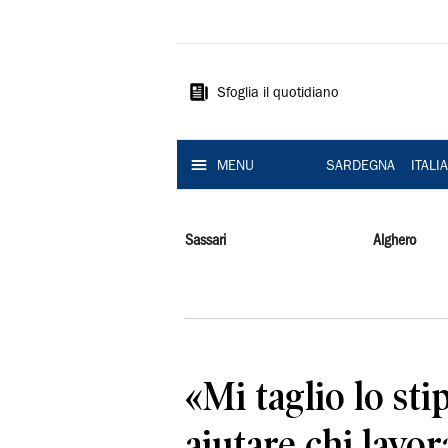
La
Nuova
Sardegna
Sfoglia il quotidiano
MENU
SARDEGNA
ITALI
Sassari
Alghero
«Mi taglio lo st
aiutare chi lavo