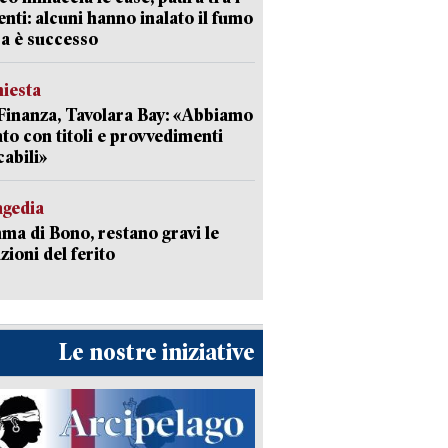
enti: alcuni hanno inalato il fumo
a è successo
hiesta
Finanza, Tavolara Bay: «Abbiamo
to con titoli e provvedimenti
cabili»
agedia
a di Bono, restano gravi le
zioni del ferito
Le nostre iniziative