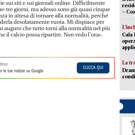
 sui siti e sui giornali online. Difficilmente
resid
ue-tre giorni, ma adesso sono già quasi cinque
– Cos
a in attesa di tornare alla normalità, perché
vederla desolatamente vuota. Mi dispiace per
L’inc
 auguro che tutto torni alla normalità nel più
e il calcio possa ripartire. Non vedo l’ora».
Cala 
opera
appli
La tr
itmo:
CLICCA QUI
Dramm
r le tue notizie su Google
condi