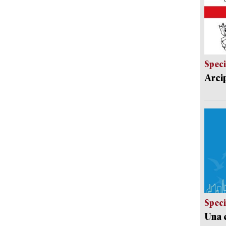
Speci
Arci
Speci
Una c