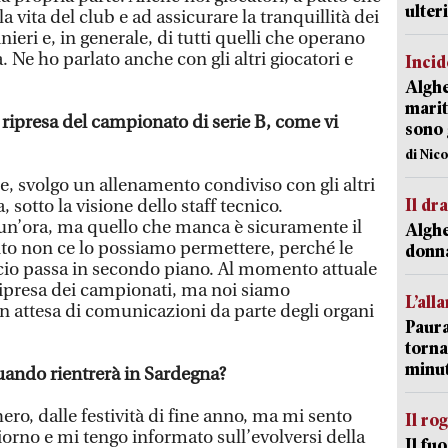
ulter
la vita del club e ad assicurare la tranquillità dei
ieri e, in generale, di tutti quelli che operano
. Ne ho parlato anche con gli altri giocatori e
Incid
Alghe
marit
 ripresa del campionato di serie B, come vi
sono 
di Nic
e, svolgo un allenamento condiviso con gli altri
Il d
sotto la visione dello staff tecnico.
un’ora, ma quello che manca è sicuramente il
Alghe
 non ce lo possiamo permettere, perché le
donna
alcio passa in secondo piano. Al momento attuale
 ripresa dei campionati, ma noi siamo
L’all
in attesa di comunicazioni da parte degli organi
Paura
torna
minut
ando rientrerà in Sardegna?
ero, dalle festività di fine anno, ma mi sento
Il ro
iorno e mi tengo informato sull’evolversi della
Il fu