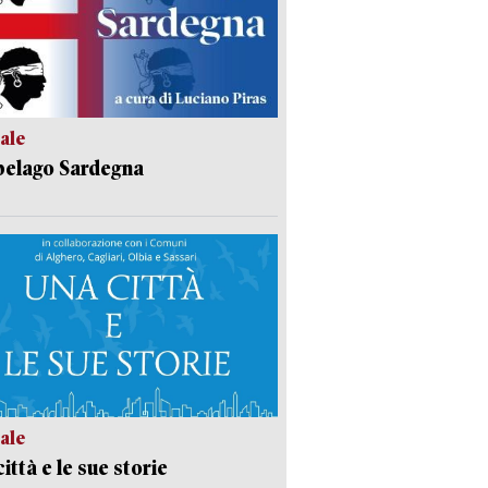
ale
pelago Sardegna
ale
ittà e le sue storie