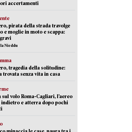
iori accertamenti
ente
ro, pirata della strada travolge
o e moglie in moto e scappa:
gravi
ola Nieddu
ramma
ro, tragedia della solitudine:
 trovata senza vita in casa
arme
 sul volo Roma-Cagliari, l’aereo
 indietro e atterra dopo pochi
i
go
oco minaccia le case, paura tra i