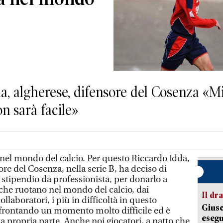
da, algherese, difensore del Cosenza «M
n sarà facile»
 nel mondo del calcio. Per questo Riccardo Idda,
ore del Cosenza, nella serie B, ha deciso di
o stipendio da professionista, per donarlo a
i che ruotano nel mondo del calcio, dai
Il d
llaboratori, i più in difficoltà in questo
Giuse
ffrontando un momento molto difficile ed è
esegu
a propria parte. Anche noi giocatori, a patto che