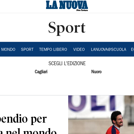
Sport
A MONDO
SPORT
TEMPO LIBERO
VIDEO
LANUOVA@SCUOLA
E
SCEGLI L'EDIZIONE
Cagliari
Nuoro
ipendio per
ra nel mondo