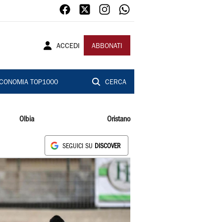
ACCEDI
ABBONATI
CONOMIA TOP1000
CERCA
Olbia
Oristano
SEGUICI SU
DISCOVER