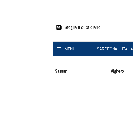
La
Nuova
Sardegna
Sfoglia il quotidiano
MENU
SARDEGNA
ITALI
Sassari
Alghero