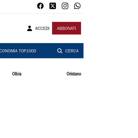
ACCEDI
ABBONATI
CONOMIA TOP1000
CERCA
Olbia
Oristano