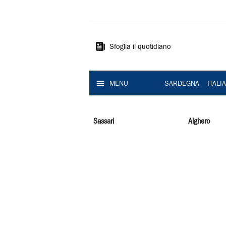
La
Nuova
Sardegna
Sfoglia il quotidiano
MENU
SARDEGNA
ITALI
Sassari
Alghero