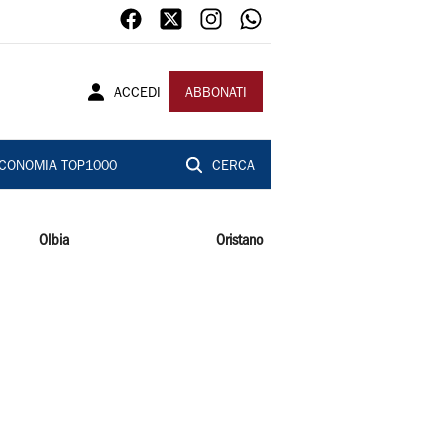
ACCEDI
ABBONATI
CONOMIA TOP1000
CERCA
Olbia
Oristano