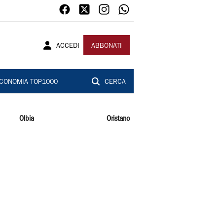
ACCEDI
ABBONATI
CONOMIA TOP1000
CERCA
Olbia
Oristano