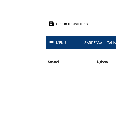
La
Nuova
Sardegna
Sfoglia il quotidiano
MENU
SARDEGNA
ITALI
Sassari
Alghero