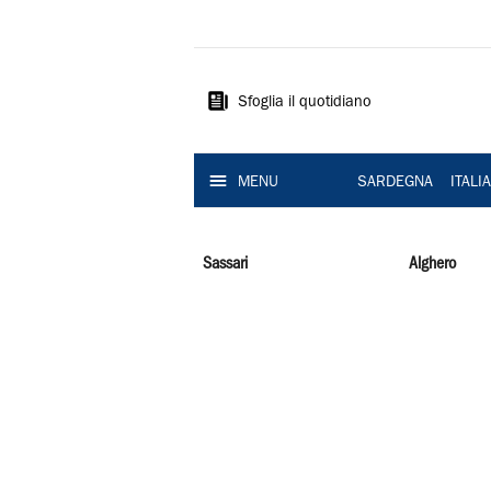
La
Nuova
Sardegna
Sfoglia il quotidiano
MENU
SARDEGNA
ITALI
Sassari
Alghero