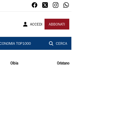
ACCEDI
ABBONATI
CONOMIA TOP1000
CERCA
Olbia
Oristano