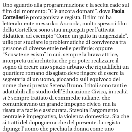
Uno sguardo alla programmazione e la scelta cade sul
film del momento: “C’è ancora domani”, dove
Paola
Cortellesi
è protagonista e regista. Il film mi ha
letteralmente messo ko. A scuola, molto spesso i film
della Cortellesi sono stati impiegati per l’attività
didattica, ad esempio “Come un gatto in tangenziale”,
utile per studiare le problematiche di convivenza tra
persone di diverse etnie nelle periferie; oppure
“Scusate se esisto” in cui, sempre la brava attrice,
interpreta un’architetta che per poter realizzare il
sogno di creare uno spazio urbano che riqualifichi un
quartiere romano disagiato,deve fingere di essere la
segretaria di un uomo, giocando sull’equivoco del
nome che si presta: Serena Bruno. I titoli sono tanti e
adattabili allo studio dell’Educazione Civica, in realtà
si è sempre trattato di commedie italiane, che
comunicavano un grande impegno civico, ma la
risata era facile e assicurata. Stavolta l’argomento
centrale è impegnativo, la violenza domestica. Sia che
si tratti del dopoguerra che del presente, la regista
dipinge l’uomo che picchia la donna come uno