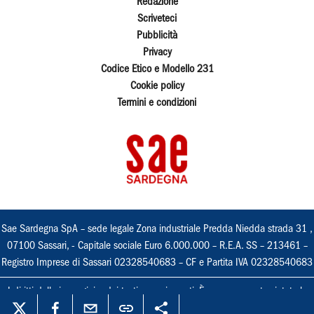
Redazione
Scriveteci
Pubblicità
Privacy
Codice Etico e Modello 231
Cookie policy
Termini e condizioni
Sae Sardegna SpA – sede legale Zona industriale Predda Niedda strada 31 ,
07100 Sassari, - Capitale sociale Euro 6.000.000 – R.E.A. SS – 213461 –
Registro Imprese di Sassari 02328540683 – CF e Partita IVA 02328540683
I diritti delle immagini e dei testi sono riservati. È espressamente vietata la
loro riproduzione con qualsiasi mezzo e l'adattamento totale o parziale.