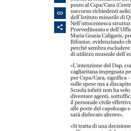
posto al Cspa/Cara (Centr
soccorso richiedenti asilo)
dell'Istituto minorile d
Nell'ottocentesca struttur
Provveditorato e dell'Uffi
Maria Grazia Caligaris, pr
Riforme, evidenziando che
perchè sembra escludere 
di utilizzo museale dell'e
«L'intenzione del Dap, com
cagliaritana impegnata pe
per Cspa/Cara, significa -
sulle spese ma a discapito 
Scuola infatti non ha sol
diventare agenti, sottuffic
il personale civile effett
alle porte del capoluogo c
sarà dislocato altrove».
«Si tratta di una decision