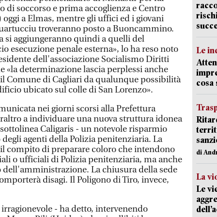
racco
o di soccorso e prima accoglienza e Centro
risch
 oggi a Elmas, mentre gli uffici ed i giovani
succ
i Quartucciu troveranno posto a Buoncammino.
a si aggiungeranno quindi a quelli del
cio esecuzione penale esterna», lo ha reso noto
Le in
esidente dell'associazione Socialismo Diritti
Atten
 «la determinazione lascia perplessi anche
impre
il Comune di Cagliari da qualunque possibilità
cosa
dificio ubicato sul colle di San Lorenzo».
Trasp
unicata nei giorni scorsi alla Prefettura
raltro a individuare una nuova struttura idonea
Ritar
 sottolinea Caligaris - un notevole risparmio
terri
degli agenti della Polizia penitenziaria. La
sanzi
o il compito di preparare coloro che intendono
di And
iali o ufficiali di Polizia penitenziaria, ma anche
ivo dell'amministrazione. La chiusura della sede
La vi
omporterà disagi. Il Poligono di Tiro, invece,
Le vi
aggre
e irragionevole - ha detto, intervenendo
dell’