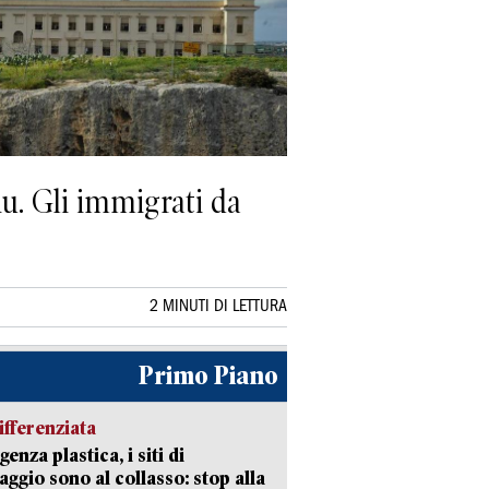
iu. Gli immigrati da
2 MINUTI DI LETTURA
Primo Piano
ifferenziata
enza plastica, i siti di
aggio sono al collasso: stop alla