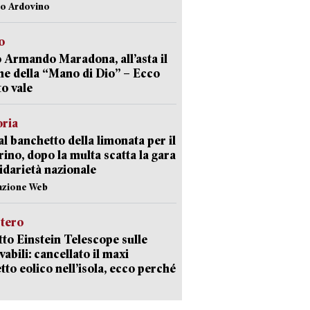
lo Ardovino
o
 Armando Maradona, all’asta il
ne della “Mano di Dio” – Ecco
o vale
oria
al banchetto della limonata per il
ino, dopo la multa scatta la gara
lidarietà nazionale
azione Web
stero
etto Einstein Telescope sulle
vabili: cancellato il maxi
tto eolico nell’isola, ecco perché