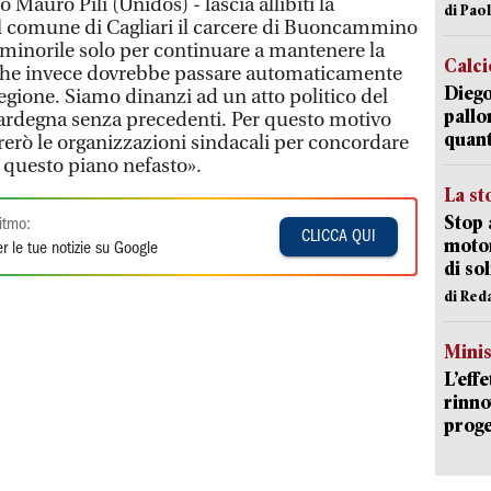
 Mauro Pili (Unidos) - lascia allibiti la
di Pao
al comune di Cagliari il carcere di Buoncammino
a minorile solo per continuare a mantenere la
Calci
che invece dovrebbe passare automaticamente
Diego
Regione. Siamo dinanzi ad un atto politico del
pallo
Sardegna senza precedenti. Per questo motivo
quant
rerò le organizzazioni sindacali per concordare
 questo piano nefasto».
La st
Stop 
itmo:
CLICCA QUI
motor
r le tue notizie su Google
di so
di Red
Mini
L’eff
rinno
proge