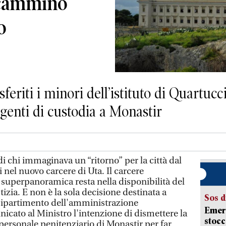
ncammino
o
feriti i minori dell’istituto di Quartucc
agenti di custodia a Monastir
i chi immaginava un “ritorno” per la città dal
 nel nuovo carcere di Uta. Il carcere
 superpanoramica resta nella disponibilità del
tizia. E non è la sola decisione destinata a
Sos d
 Dipartimento dell'amministrazione
Emerg
icato al Ministro l'intenzione di dismettere la
stocc
personale penitenziario di Monastir per far