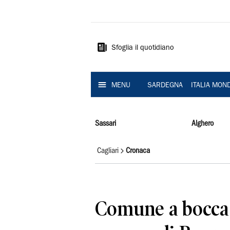
La
Nuova
Sardegna
Sfoglia il quotidiano
MENU
SARDEGNA
ITALIA MON
Sassari
Alghero
Cagliari
Cronaca
Comune a bocca a