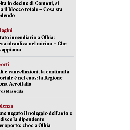
lta in decine di Comuni, si
ia il blocco totale – Cosa sta
edendo
dagini
tato incendiario a Olbia:
sa idraulica nel mirino – Che
 sappiamo
orti
di e cancellazioni, la continuità
toriale è nel caos: la Regione
ona Aeroitalia
rea Massidda
olenza
ene negato il noleggio dell’auto e
disce la dipendente
aeroporto: choc a Olbia