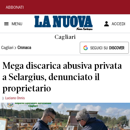
La
ABBONATI
Nuova
MENU
ACCEDI
Sardegna
Cagliari
Cagliari
Cronaca
SEGUICI SU
DISCOVER
Mega discarica abusiva privata
a Selargius, denunciato il
proprietario
Luciano Onnis