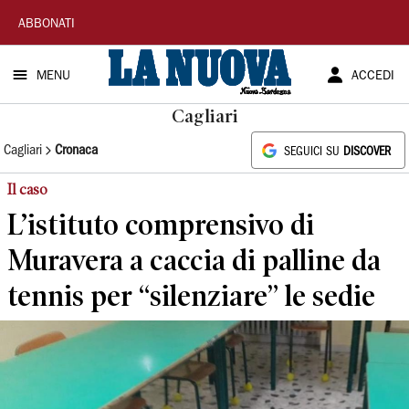
La
ABBONATI
Nuova
MENU
ACCEDI
Sardegna
Cagliari
Cagliari
Cronaca
SEGUICI SU
DISCOVER
Il caso
L’istituto comprensivo di
Muravera a caccia di palline da
tennis per “silenziare” le sedie