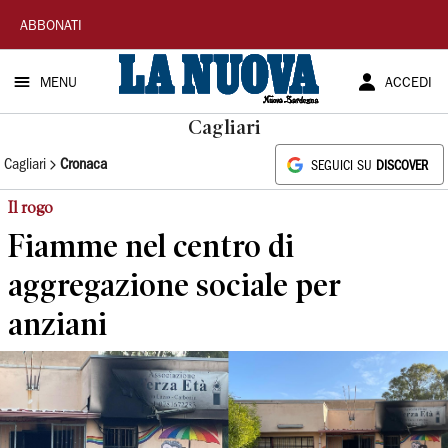
La
ABBONATI
Nuova
MENU
ACCEDI
Sardegna
Cagliari
Cagliari
Cronaca
SEGUICI SU
DISCOVER
Il rogo
Fiamme nel centro di
aggregazione sociale per
anziani