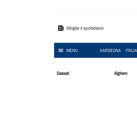
La
Nuova
Sardegna
Sfoglia il quotidiano
MENU
SARDEGNA
ITALI
Sassari
Alghero