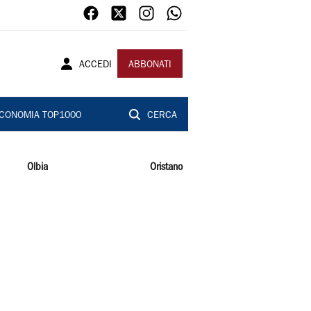
ACCEDI
ABBONATI
CONOMIA TOP1000
CERCA
Olbia
Oristano