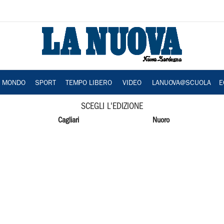
A MONDO
SPORT
TEMPO LIBERO
VIDEO
LANUOVA@SCUOLA
E
SCEGLI L'EDIZIONE
Cagliari
Nuoro