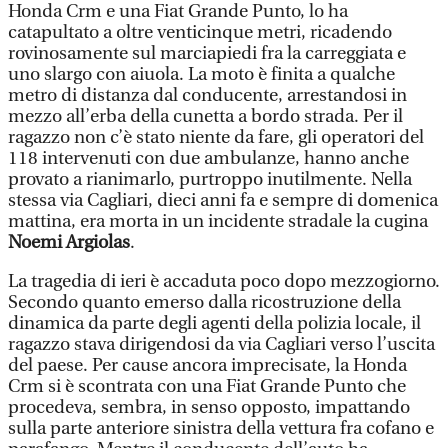
Honda Crm e una Fiat Grande Punto, lo ha
catapultato a oltre venticinque metri, ricadendo
rovinosamente sul marciapiedi fra la carreggiata e
uno slargo con aiuola. La moto è finita a qualche
metro di distanza dal conducente, arrestandosi in
mezzo all’erba della cunetta a bordo strada. Per il
ragazzo non c’è stato niente da fare, gli operatori del
118 intervenuti con due ambulanze, hanno anche
provato a rianimarlo, purtroppo inutilmente. Nella
stessa via Cagliari, dieci anni fa e sempre di domenica
mattina, era morta in un incidente stradale la cugina
Noemi Argiolas
.
La tragedia di ieri è accaduta poco dopo mezzogiorno.
Secondo quanto emerso dalla ricostruzione della
dinamica da parte degli agenti della polizia locale, il
ragazzo stava dirigendosi da via Cagliari verso l’uscita
del paese. Per cause ancora imprecisate, la Honda
Crm si è scontrata con una Fiat Grande Punto che
procedeva, sembra, in senso opposto, impattando
sulla parte anteriore sinistra della vettura fra cofano e