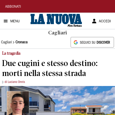
La
ABBONATI
Nuova
MENU
ACCEDI
Sardegna
Cagliari
Cagliari
Cronaca
SEGUICI SU
DISCOVER
La tragedia
Due cugini e stesso destino:
morti nella stessa strada
di Luciano Onnis