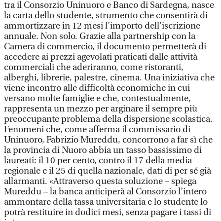
tra il Consorzio Uninuoro e Banco di Sardegna, nasce
la carta dello studente, strumento che consentirà di
ammortizzare in 12 mesi l’importo dell’iscrizione
annuale. Non solo. Grazie alla partnership con la
Camera di commercio, il documento permetterà di
accedere ai prezzi agevolati praticati dalle attività
commerciali che aderiranno, come ristoranti,
alberghi, librerie, palestre, cinema. Una iniziativa che
viene incontro alle difficoltà economiche in cui
versano molte famiglie e che, contestualmente,
rappresenta un mezzo per arginare il sempre più
preoccupante problema della dispersione scolastica.
Fenomeni che, come afferma il commissario di
Uninuoro, Fabrizio Mureddu, concorrono a far sì che
la provincia di Nuoro abbia un tasso bassissimo di
laureati: il 10 per cento, contro il 17 della media
regionale e il 25 di quella nazionale, dati di per sé già
allarmanti. «Attraverso questa soluzione – spiega
Mureddu – la banca anticiperà al Consorzio l’intero
ammontare della tassa universitaria e lo studente lo
potrà restituire in dodici mesi, senza pagare i tassi di