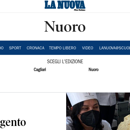
Nuoro
DO
SPORT
CRONACA
TEMPO LIBERO
VIDEO
LANUOVA@SCUO
SCEGLI L'EDIZIONE
Cagliari
Nuoro
rgento