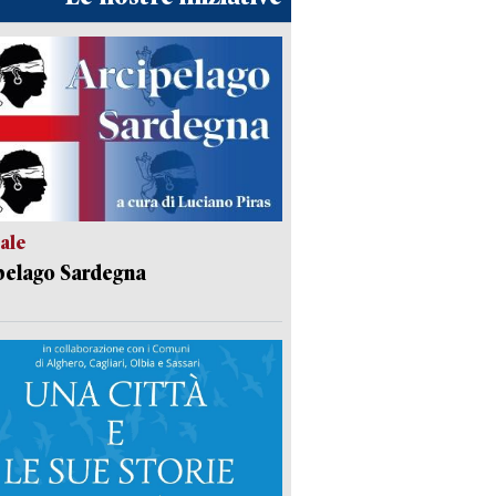
ale
pelago Sardegna