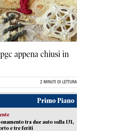
Fipgc appena chiusi in
2 MINUTI DI LETTURA
Primo Piano
ente
namento tra due auto sulla 131,
rto e tre feriti