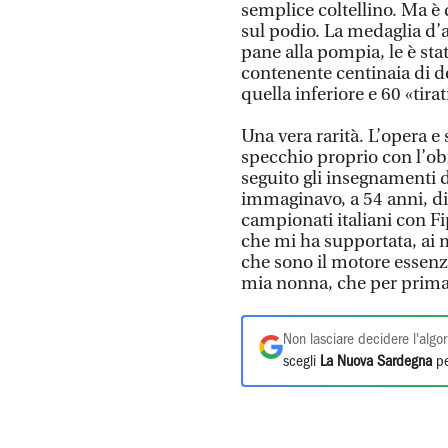
semplice coltellino. Ma è 
sul podio. La medaglia d
pane alla pompia, le è stat
contenente centinaia di de
quella inferiore e 60 «tira
Una vera rarità. L’opera e
specchio proprio con l’obi
seguito gli insegnamenti 
immaginavo, a 54 anni, di
campionati italiani con Fi
che mi ha supportata, ai mi
che sono il motore essenzia
mia nonna, che per prima 
Non lasciare decidere l'algor
scegli
La Nuova Sardegna
pe