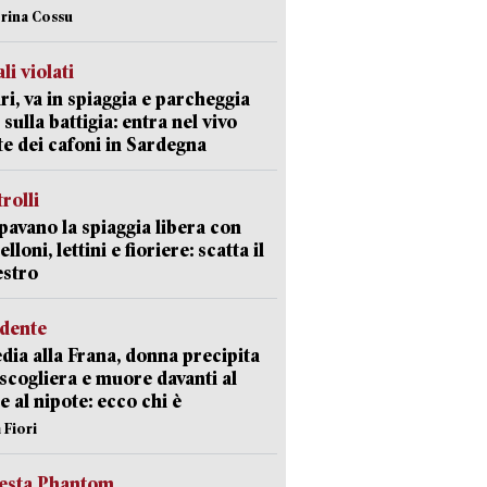
erina Cossu
li violati
ri, va in spiaggia e parcheggia
 sulla battigia: entra nel vivo
ate dei cafoni in Sardegna
trolli
avano la spiaggia libera con
loni, lettini e fioriere: scatta il
estro
idente
dia alla Frana, donna precipita
 scogliera e muore davanti al
 e al nipote: ecco chi è
 Fiori
iesta Phantom