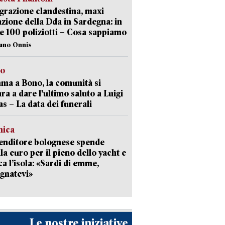
razione clandestina, maxi
zione della Dda in Sardegna: in
e 100 poliziotti – Cosa sappiamo
iano Onnis
to
a a Bono, la comunità si
ra a dare l'ultimo saluto a Luigi
as – La data dei funerali
mica
enditore bolognese spende
la euro per il pieno dello yacht e
ca l’isola: «Sardi di emme,
gnatevi»
Le nostre iniziative