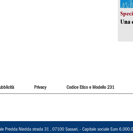
Speci
Una c
ubblicità
Privacy
Codice Etico e Modello 231
ale Predda Niedda strada 31 , 07100 Sassari, - Capitale sociale Euro 6.000.