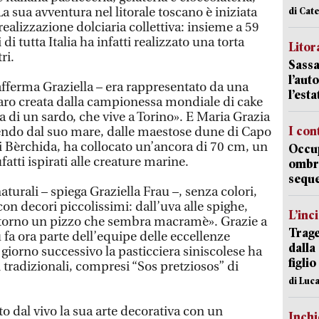
La sua avventura nel litorale toscano è iniziata
di Cat
alizzazione dolciaria collettiva: insieme a 59
di tutta Italia ha infatti realizzato una torta
Litora
ri.
Sassa
l’auto
afferma Graziella – era rappresentato da una
l’est
 faro creata dalla campionessa mondiale di cake
a di un sardo, che vive a Torino». E Maria Grazia
I con
tendo dal suo mare, dalle maestose dune di Capo
i Bèrchida, ha collocato un’ancora di 70 cm, un
Occup
atti ispirati alle creature marine.
ombrel
sequ
naturali – spiega Graziella Frau –, senza colori,
con decori piccolissimi: dall’uva alle spighe,
L’inc
 attorno un pizzo che sembra macramè». Grazie a
Trage
fa ora parte dell’equipe delle eccellenze
dalla
l giorno successivo la pasticciera siniscolese ha
figlio
i tradizionali, compresi “Sos pretziosos” di
di Luca
o dal vivo la sua arte decorativa con un
Inch