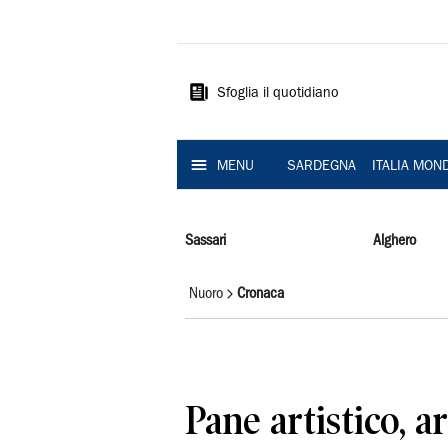
La
Nuova
Sardegna
Sfoglia il quotidiano
MENU
SARDEGNA
ITALIA MON
Sassari
Alghero
Nuoro
Cronaca
Pane artistico, a