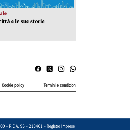
ale
ittà e le sue storie
Cookie policy
Termini e condizioni
000 – R.E.A. SS – 213461 – Registro Imprese