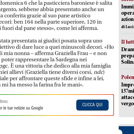
domenica 6 che la pasticciera baroniese è salita
Immig
’argento, sebbene abbia presentato anche un
opera
a conferita grazie al suo pane artistico
azion
cori: ben 164 nella parte superiore, 120 in
di Luc
ti fuori dal pane stesso», come lei afferma.
 stata presentata ai giudici posata sopra uno
Il lut
ettivo di dare luce a quei minuscoli decori. «Ho
Dramm
di mia nonna – afferma Graziella Frau – e non
prepa
 poter rappresentare la Sardegna nei
Solin
pgc. È una vittoria che dedico alla mia famiglia
ei allievi (Graziella tiene diversi corsi,
ndc
)
Pole
le per affrontare queste sfide e infine a lei,
mi ha messo la farina fra le mani».
Impr
137mi
attac
itmo:
vergo
CLICCA QUI
r le tue notizie su Google