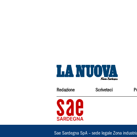
Redazione
Scriveteci
P
Sae Sardegna SpA – sede legale Zona industri