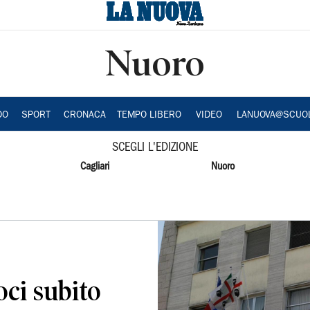
Nuoro
DO
SPORT
CRONACA
TEMPO LIBERO
VIDEO
LANUOVA@SCUO
SCEGLI L'EDIZIONE
Cagliari
Nuoro
ci subito