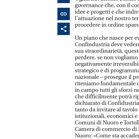
governance che, con il co
idee e progetti e che indiv
l’attuazione nel nostro te
procedere in ordine spars
Un piano che nasce per evit
Confindustria deve vedere p
sua straordinarietà, ques
perdere, se non vogliamo 
negativamente irreversibil
strategico e di programma
nazionale – prosegue il pr
riteniamo fondamentale c
in campo tutti gli sforzi 
che difficilmente potrà ri
dichiarato di Confidustria
tanto da invitare al tavolo 
istituzionali, economici e p
Comuni di Nuoro e Tortolì p
Camera di commercio di Nu
Nuoro: «Come sta accadendo