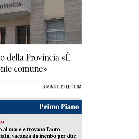
io della Provincia «È
fronte comune»
3 MINUTI DI LETTURA
Primo Piano
to
 al mare e trovano l’auto
giata, vacanza da incubo per due