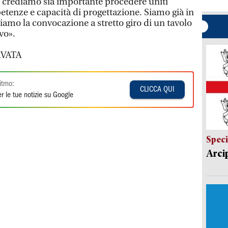
, crediamo sia importante procedere uniti
tenze e capacità di progettazione. Siamo già in
iamo la convocazione a stretto giro di un tavolo
vo».
VATA
itmo:
CLICCA QUI
r le tue notizie su Google
Speci
Arci