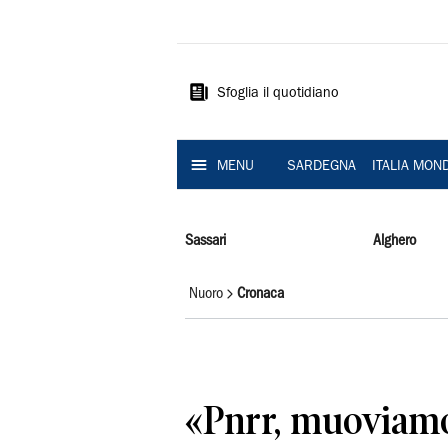
La
Nuova
Sardegna
Sfoglia il quotidiano
MENU
SARDEGNA
ITALIA MON
Sassari
Alghero
Nuoro
Cronaca
«Pnrr, muoviamo