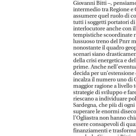
Giovanni Bitti –, pensiamo
intermedio tra Regione e 
assumere quel ruolo di c
tutti i soggetti portatori d
interlocutore anche con il
tempistiche scoordinate ri
lussuoso treno del Pnrr m
nonostante il quadro geopo
scenari siano drasticamen
della crisi energetica e de
prime. Anche nell’eventual
decida per un’estensione d
incalza il numero uno di 
maggior ragione a livello t
strategie di sviluppo e far
riescano a individuare pol
Sardegna, che più di ogni 
superare le enormi diseco
l’Ogliastra non hanno chiar
essere consapevoli di quant
finanziamenti e trasformar