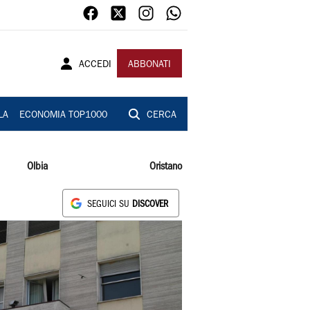
ACCEDI
ABBONATI
LA
ECONOMIA TOP1000
CERCA
Olbia
Oristano
SEGUICI SU
DISCOVER