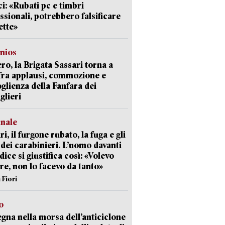
i: «Rubati pc e timbri
ssionali, potrebbero falsificare
ette»
nios
ro, la Brigata Sassari torna a
fra applausi, commozione e
oglienza della Fanfara dei
glieri
unale
ri, il furgone rubato, la fuga e gli
 dei carabinieri. L’uomo davanti
dice si giustifica così: «Volevo
re, non lo facevo da tanto»
 Fiori
o
gna nella morsa dell’anticiclone