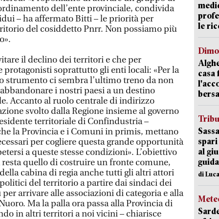
medic
ordinamento dell’ente provinciale, condivida
profe
idui – ha affermato Bitti – le priorità per
le ric
rritorio del cosiddetto Pnrr. Non possiamo più
o».
Dimo
are il declino dei territori e che per
Alghe
rotagonisti soprattutto gli enti locali: «Per la
casa 
to strumento ci sembra l’ultimo treno da non
l'acc
abbandonare i nostri paesi a un destino
bersa
e. Accanto al ruolo centrale di indirizzo
zione svolto dalla Regione insieme al governo
Trib
esidente territoriale di Confindustria –
Sassa
he la Provincia e i Comuni in primis, mettano
spari
necessari per cogliere questa grande opportunità
al giu
petersi a queste stesse condizioni». L’obiettivo
guida
 resta quello di costruire un fronte comune,
della cabina di regia anche tutti gli altri attori
di Luca
olitici del territorio a partire dai sindaci dei
er arrivare alle associazioni di categoria e alla
Mete
oro. Ma la palla ora passa alla Provincia di
Sarde
 in altri territori a noi vicini – chiarisce