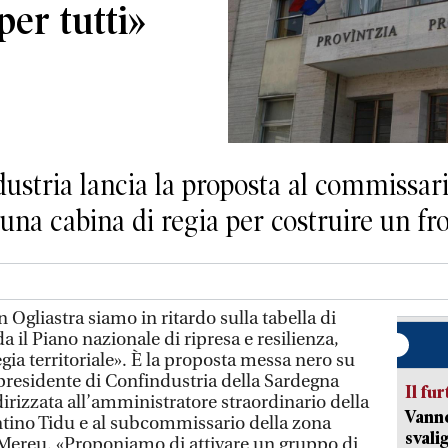
per tutti»
dustria lancia la proposta al commissar
a una cabina di regia per costruire un 
Ogliastra siamo in ritardo sulla tabella di
 il Piano nazionale di ripresa e resilienza,
gia territoriale». È la proposta messa nero su
 presidente di Confindustria della Sardegna
Il fur
ndirizzata all’amministratore straordinario della
Vanno
tino Tidu e al subcommissario della zona
svali
 Mereu. «Proponiamo di attivare un gruppo di