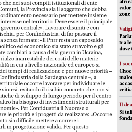
afric
 che nei suoi compiti istituzionali di ente
calor
Comuni, la Provincia sia il soggetto che debba
zone 
oordinamento necessario per mettere insieme
i interesse nel territorio. Deve essere il principale
 governo centrale». Lavorare disuniti e con
Valig
schia, per Confindustria, di far passare il
Parla
a senza fermate: «Il Pnrr resta un caposaldo
tra l
litico ed economico sia stato stravolto e gli
dove 
te cambiati a causa della guerra in Ucraina,
l rialzo inarrestabile dei costi delle materie
I soc
ità in cui a livello nazionale ed europeo si
ei tempi di realizzazione e per nuove priorità –
Choc 
Confindustria della Sardegna centrale –, a
malor
erritoriale occorre lavorare per individuare le
accas
e sintesi, evitando il rischio concreto che non si
criti
itiche di sviluppo di lungo periodo per il centro
altro ha bisogno di investimenti strutturali per
Il d
nomie». Per Confidustria il Nuorese e
Si tuf
e le priorità e i progetti da realizzare: «Occorre
fonda
o sia difficile mettere a correre i
li in progettazione valida. Per questo –