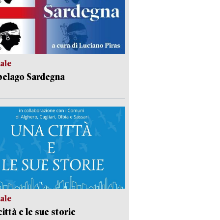
ale
pelago Sardegna
ale
ittà e le sue storie