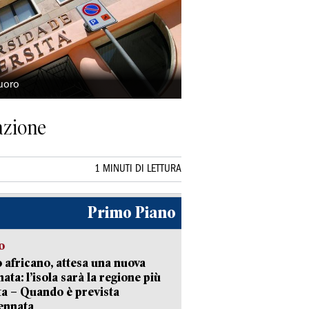
uoro
azione
1 MINUTI DI LETTURA
Primo Piano
o
 africano, attesa una nuova
ata: l’isola sarà la regione più
ta – Quando è prevista
ennata