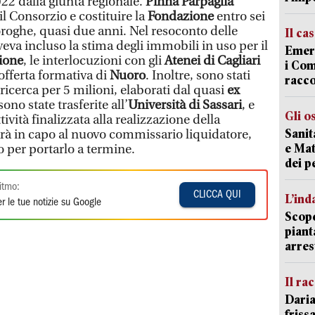
22 dalla giunta regionale.
Pinna Parpaglia
l Consorzio e costituire la
Fondazione
entro sei
oroghe, quasi due anni. Nel resoconto delle
Il ca
eva incluso la stima degli immobili in uso per il
Emerg
ione
, le interlocuzioni con gli
Atenei di Cagliari
i Com
offerta formativa di
Nuoro
. Inoltre, sono stati
racco
i ricerca per 5 milioni, elaborati dal quasi
ex
sono state trasferite all’
Università di Sassari
, e
Gli o
tività finalizzata alla realizzazione della
Sanit
arà in capo al nuovo commissario liquidatore,
e Mat
o per portarlo a termine.
dei p
itmo:
CLICCA QUI
L’ind
r le tue notizie su Google
Scope
piant
arres
Il ra
Daria
friss