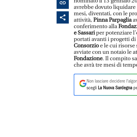
nominato il 13 gennaio 20
avrebbe dovuto liquidare i
mesi, diventati, con le pr
attività,
Pinna Parpaglia
av
conferimento alla
Fondaz
e Sassari
per potenziare l’
portati avanti i progetti d
Consorzio
e le cui risorse 
avviate con un notaio le at
Fondazione
. Il compito s
che avrà tre mesi di temp
Non lasciare decidere l'algor
scegli
La Nuova Sardegna
pe