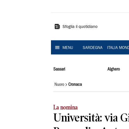
La
Nuova
Sardegna
Sfoglia il quotidiano
MENU
SARDEGNA
ITALIA MON
Sassari
Alghero
Nuoro
Cronaca
La nomina
Università: via 