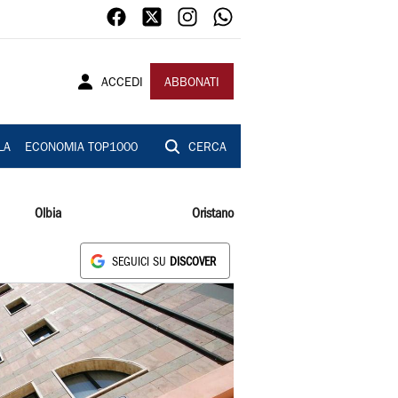
ACCEDI
ABBONATI
LA
ECONOMIA TOP1000
CERCA
Olbia
Oristano
SEGUICI SU
DISCOVER