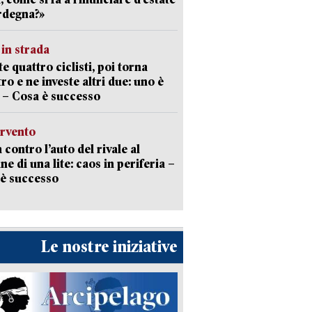
rdegna?»
in strada
te quattro ciclisti, poi torna
tro e ne investe altri due: uno è
 – Cosa è successo
ervento
 contro l’auto del rivale al
ne di una lite: caos in periferia –
è successo
Le nostre iniziative