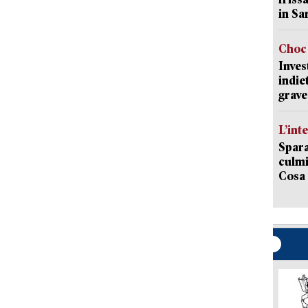
in Sa
Choc 
Inves
indie
grave
L’int
Spara
culmi
Cosa 