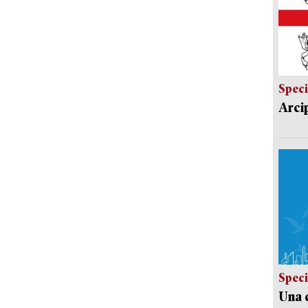
Speci
Arci
Speci
Una c