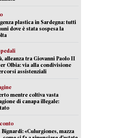
so
enza plastica in Sardegna: tutti
uni dove è stata sospesa la
lta
spedali
à, alleanza tra Giovanni Paolo II
er Olbia: via alla condivisione
ercorsi assistenziali
agine
rto mentre coltiva vasta
agione di canapa illegale:
tato
cconto
 Bignardi: «Culurgiones, mazza
a, come si fa a rinunciare d’estate