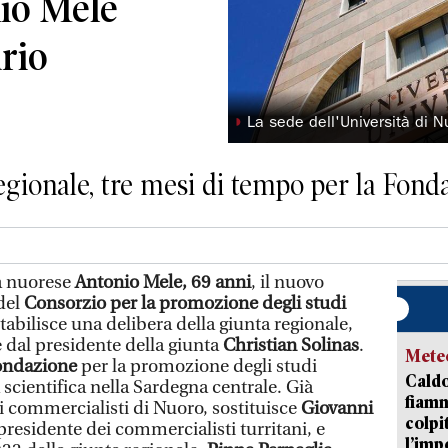
nio Mele
rio
◗
La sede dell'Università di N
regionale, tre mesi di tempo per la Fond
a nuorese
Antonio Mele, 69 anni
, il nuovo
del
Consorzio per la promozione degli studi
tabilisce una delibera della giunta regionale,
 dal presidente della giunta
Christian Solinas
.
Mete
ondazione
per la promozione degli studi
Caldo
a scientifica nella Sardegna centrale. Già
fiamm
i commercialisti di Nuoro, sostituisce
Giovanni
colpi
 presidente dei commercialisti turritani, e
l’imp