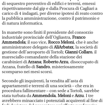
di sequestro preventivo di edifici e terreni, emessi
rispettivamente dal gip e dalla Procura di Cagliari a
carico di 4 indagati, per diverse ipotesi di reato contro
la pubblica amministrazione, contro il patrimonio e
di natura informatica.
In manette sono finiti il presidente del consorzio
industriale provinciale dell’Ogliastra,
Franco
Ammendola
; il suo vice,
Rocco Meloni
, che è anche
amministratore delegato di
AliArbatax
, la società di
gestione dell’aeroporto di Tortolì;
Gianni Collaro
, il
maresciallo comandante della stazione dei
carabinieri di
Arzana
;
Roberto Arzu
, disoccupato di
Arzana, fratello di
Sandro
, misteriosamente
scomparso nei mesi scorsi.
Secondo gli inquirenti, la vendita all’asta di
appartamenti e terreni di una società – che era in
procedura fallimentare – con sede a Tortolì, sarebbe
stata turbata da
Ammendola
,
Meloni
e
Arzu
. I tre
avrebbero minacciato i potenziali acquirenti al fine di