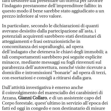
farli desistere dal presentare un’offerta per favorire
l’indagato prestanome dell’imprenditore fallito: in
questo modo il bene sarebbe stato aggiudicato a un
prezzo inferiore al vero valore.
In particolare, secondo le dichiarazioni di quanti
avevano desistito dalla partecipazione all’asta, i
potenziali acquirenti sarebbero stati destinatari di
atteggiamenti e frasi ostruzionistiche in
concomitanza dei sopralluoghi, ad opera
dell’indagato che deteneva le chiavi degli immobili; a
tali comportamenti sarebbero poi seguite esplicite
minacce, mediante messaggi su fogli rinvenuti sul
parabrezza dell’autovettura, nonché visite ricevute a
domicilio e intromissioni “bonarie” ad opera di terzi,
con esortazioni e consigli a ritirarsi dalla gara.
Dall’attività investigativa è emerso anche
il coinvolgimento del maresciallo dei carabinieri di
Arzana,
Gianni Collaro
, e di un assistente capo del
Corpo forestale, quest’ultimo in servizio all’epoca dei
fatti ed oggi in congedo e non destinatario di misure