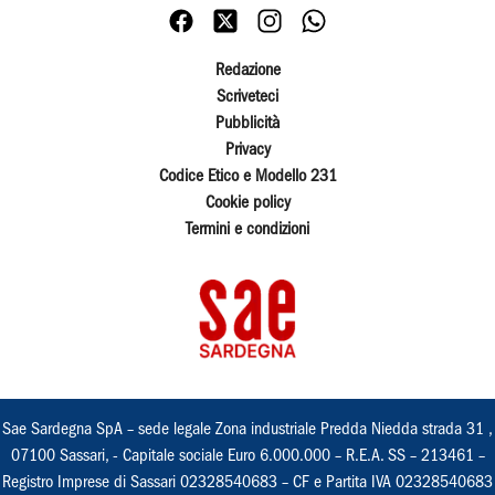
Redazione
Scriveteci
Pubblicità
Privacy
Codice Etico e Modello 231
Cookie policy
Termini e condizioni
Sae Sardegna SpA – sede legale Zona industriale Predda Niedda strada 31 ,
07100 Sassari, - Capitale sociale Euro 6.000.000 – R.E.A. SS – 213461 –
Registro Imprese di Sassari 02328540683 – CF e Partita IVA 02328540683