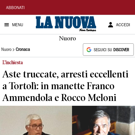
La
ABBONATI
Nuova
MENU
ACCEDI
Sardegna
Nuoro
Nuoro
Cronaca
SEGUICI SU
DISCOVER
L’inchiesta
Aste truccate, arresti eccellenti
a Tortolì: in manette Franco
Ammendola e Rocco Meloni