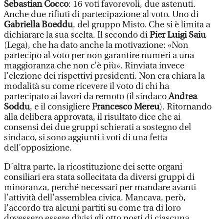
Sebastian Cocco
: 16 voti favorevoli, due astenuti.
Anche due rifiuti di partecipazione al voto. Uno di
Gabriella Boeddu
, del gruppo Misto. Che si è limita a
dichiarare la sua scelta. Il secondo di
Pier Luigi Saiu
(Lega), che ha dato anche la motivazione: «Non
partecipo al voto per non garantire numeri a una
maggioranza che non c’è più». Rinviata invece
l’elezione dei rispettivi presidenti. Non era chiara la
modalità su come ricevere il voto di chi ha
partecipato ai lavori da remoto (il sindaco
Andrea
Soddu
, e il consigliere
Francesco Mereu
). Ritornando
alla delibera approvata, il risultato dice che ai
consensi dei due gruppi schierati a sostegno del
sindaco, si sono aggiunti i voti di una fetta
dell’opposizione.
D’altra parte, la ricostituzione dei sette organi
consiliari era stata sollecitata da diversi gruppi di
minoranza, perché necessari per mandare avanti
l’attività dell’assemblea civica. Mancava, però,
l’accordo tra alcuni partiti su come tra di loro
dovessero essere divisi gli otto posti di ciascuna