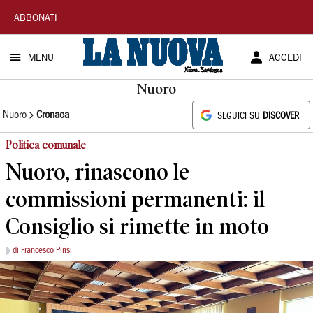
La
ABBONATI
Nuova
MENU
ACCEDI
Sardegna
Nuoro
Nuoro
Cronaca
SEGUICI SU
DISCOVER
Politica comunale
Nuoro, rinascono le
commissioni permanenti: il
Consiglio si rimette in moto
di Francesco Pirisi