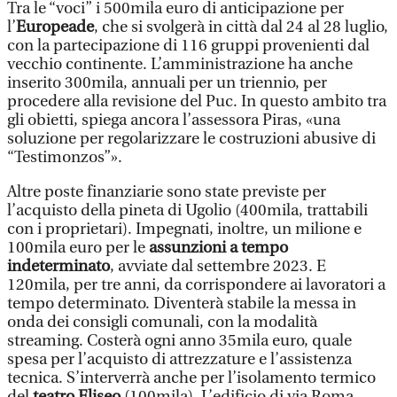
Tra le “voci” i 500mila euro di anticipazione per
l’
Europeade
, che si svolgerà in città dal 24 al 28 luglio,
con la partecipazione di 116 gruppi provenienti dal
vecchio continente. L’amministrazione ha anche
inserito 300mila, annuali per un triennio, per
procedere alla revisione del Puc. In questo ambito tra
gli obietti, spiega ancora l’assessora Piras, «una
soluzione per regolarizzare le costruzioni abusive di
“Testimonzos”».
Altre poste finanziarie sono state previste per
l’acquisto della pineta di Ugolio (400mila, trattabili
con i proprietari). Impegnati, inoltre, un milione e
100mila euro per le
assunzioni a tempo
indeterminato
, avviate dal settembre 2023. E
120mila, per tre anni, da corrispondere ai lavoratori a
tempo determinato. Diventerà stabile la messa in
onda dei consigli comunali, con la modalità
streaming. Costerà ogni anno 35mila euro, quale
spesa per l’acquisto di attrezzature e l’assistenza
tecnica. S’interverrà anche per l’isolamento termico
del
teatro Eliseo
(100mila). L’edificio di via Roma