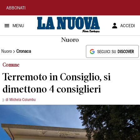
La
ABBONATI
Nuova
MENU
ACCEDI
Sardegna
Nuoro
Nuoro
Cronaca
SEGUICI SU
DISCOVER
Comune
Terremoto in Consiglio, si
dimettono 4 consiglieri
di Michela Columbu