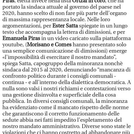
Piras
, eletta invece nella lista
Ortzai in coro
, che ha
portato la sindaca attuale al governo del paese nel
2020, hanno scelto di non fare più parte dell'organo
di massima rappresentanza locale. Nelle loro
argomentazioni, per
Ester Satta
spiegate in un lungo
testo che accompagna la lettera di dimissioni, e per
Emanuela Piras
in un video caricato sulla piattaforma
youtube, (
Morisano e Comes
hanno presentato solo
una semplice comunicazione di dimissioni) emerge
«l'impossibilità di esercitare il nostro mandato”,
spiega Satta, capogruppo della minoranza nonchè
sindaca dal 2015 al 2020, denunciando “mancanza di
confronto politico durante i consigli comunali -
continua - e all’interno della dialettica democratica. A
nulla sono valsi i nostri richiami e contestazioni verso
una gestione disinvolta e superficiale della cosa
pubblica. In diversi consigli comunali, la minoranza
ha evidenziato come il mancato rispetto delle norme
che garantiscono il corretto funzionamento delle
sedute abbia nei fatti impedito l’espletamento del
nostro mandato amministrativo. Diverse sono state le
violazioni che ci hanno costretto ad abbandonare più