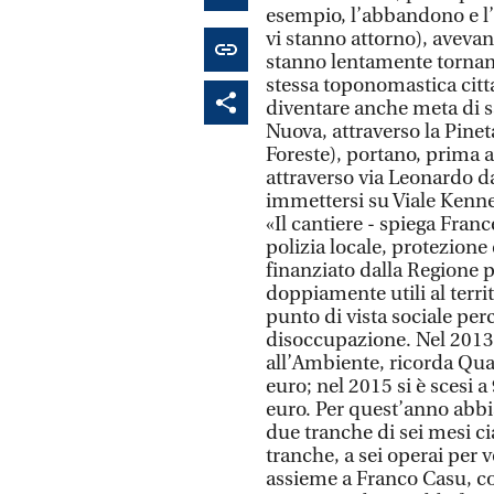
esempio, l’abbandono e l’
vi stanno attorno), avevan
stanno lentamente tornand
stessa toponomastica cit
diventare anche meta di s
Nuova, attraverso la Pinet
Foreste), portano, prima a
attraverso via Leonardo da 
immettersi su Viale Kenn
«Il cantiere - spiega Fran
polizia locale, protezione 
finanziato dalla Regione p
doppiamente utili al territ
punto di vista sociale per
disoccupazione. Nel 2013
all’Ambiente, ricorda Quar
euro; nel 2015 si è scesi a
euro. Per quest’anno abbi
due tranche di sei mesi ci
tranche, a sei operai per 
assieme a Franco Casu, co