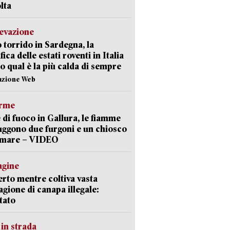
lta
levazione
 torrido in Sardegna, la
fica delle estati roventi in Italia
o qual è la più calda di sempre
azione Web
arme
 di fuoco in Gallura, le fiamme
uggono due furgoni e un chiosco
a mare – VIDEO
agine
rto mentre coltiva vasta
agione di canapa illegale:
tato
in strada