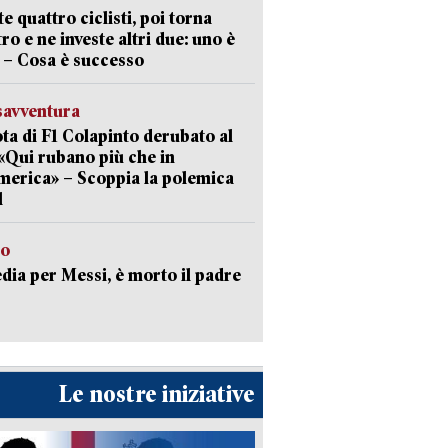
te quattro ciclisti, poi torna
tro e ne investe altri due: uno è
 – Cosa è successo
savventura
lota di F1 Colapinto derubato al
 «Qui rubano più che in
erica» – Scoppia la polemica
l
to
dia per Messi, è morto il padre
Le nostre iniziative