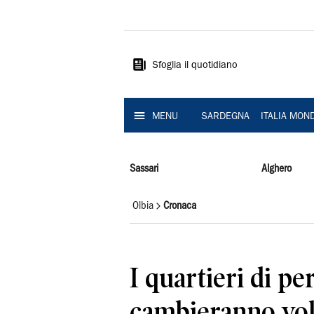
La
Nuova
Sardegna
Sfoglia il quotidiano
MENU
SARDEGNA
ITALIA MON
Sassari
Alghero
Olbia
Cronaca
I quartieri di per
cambieranno volt