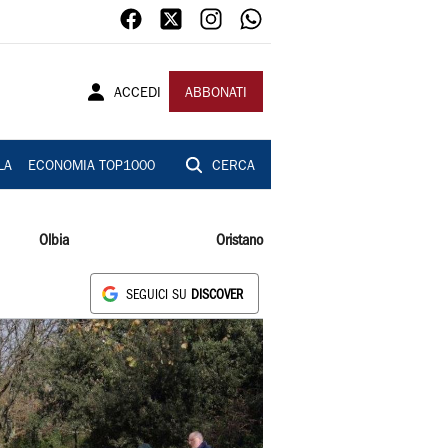
ACCEDI
ABBONATI
LA
ECONOMIA TOP1000
CERCA
Olbia
Oristano
SEGUICI SU
DISCOVER