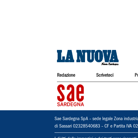
Redazione
Scriveteci
P
Sae Sardegna SpA – sede legale Zona industri
di Sassari 02328540683 – CF e Partita IVA