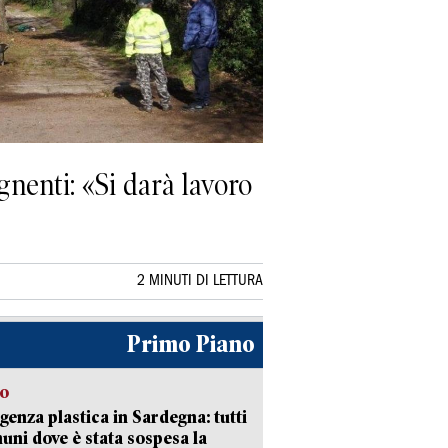
nenti: «Si darà lavoro
2 MINUTI DI LETTURA
Primo Piano
so
enza plastica in Sardegna: tutti
uni dove è stata sospesa la