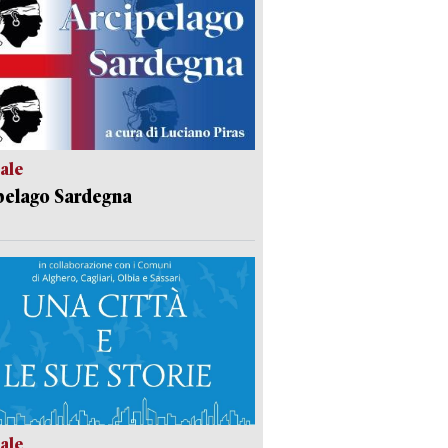
ale
pelago Sardegna
ale