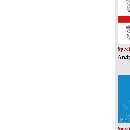
Speci
Arci
Speci