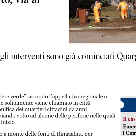
li interventi sono già cominciati Quarg
iere verde” secondo l’appellativo regionale o
me solitamente viene chiamato in città
onifica dei quartieri cittadini da anni
ando volto ad alcune delle periferie nelle quali
Il ca
inizio.
Emerg
i Com
o a monte delle fonti di Rinagghju, per