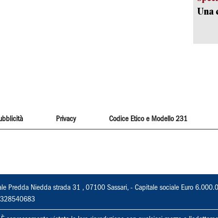
Una c
ubblicità
Privacy
Codice Etico e Modello 231
ale Predda Niedda strada 31 , 07100 Sassari, - Capitale sociale Euro 6.000.
 02328540683