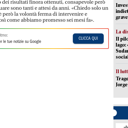
o dei risultati finora ottenuti, consapevole però
Inves
tuare sono tanti e attesi da anni. «Chiedo solo un
indie
’è però la volontà ferma di intervenire e
grave
 così come abbiamo promesso sei mesi fa».
La di
itmo:
Il pi
CLICCA QUI
r le tue notizie su Google
lago:
Sudam
socia
Il lut
Trage
Jorge