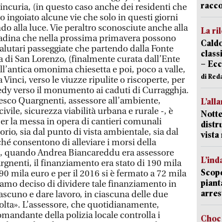
racco
incuria, (in questo caso anche dei residenti che
o ingoiato alcune vie che solo in questi giorni
o alla luce. Vie peraltro sconosciute anche alla
La ri
tadina che nella prossima primavera possono
Caldo
alutari passeggiate che partendo dalla Fonte
classi
a di San Lorenzo, (finalmente curata dall’Ente
– Ecc
ll’antica omonima chiesetta e poi, poco a valle,
di Red
Vinci, verso le viuzze ripulite o riscoperte, per
edy verso il monumento ai caduti di Curragghja.
cesco Quargnenti, assessore all’ambiente,
L’all
civile, sicurezza viabilità urbana e rurale -, è
Notte
er la messa in opera di cantieri comunali
distr
orio, sia dal punto di vista ambientale, sia dal
vist
ché consentono di alleviare i morsi della
, quando Andrea Biancareddu era assessore
L’ind
gnenti, il finanziamento era stato di 190 mila
Scope
 90 mila euro e per il 2016 si è fermato a 72 mila
piant
amo deciso di dividere tale finanziamento in
arres
ascuno e dare lavoro, in ciascuna delle due
volta». L’assessore, che quotidianamente,
mandante della polizia locale controlla i
Choc 