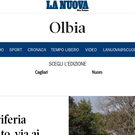
Olbia
DO
SPORT
CRONACA
TEMPO LIBERO
VIDEO
LANUOVA@SCUO
SCEGLI L'EDIZIONE
Cagliari
Nuoro
iferia
o, via ai