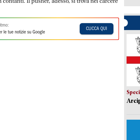
 contanti. Il pusher, adesso, si trova nel carcere
itmo:
CLICCA QUI
r le tue notizie su Google
Speci
Arci