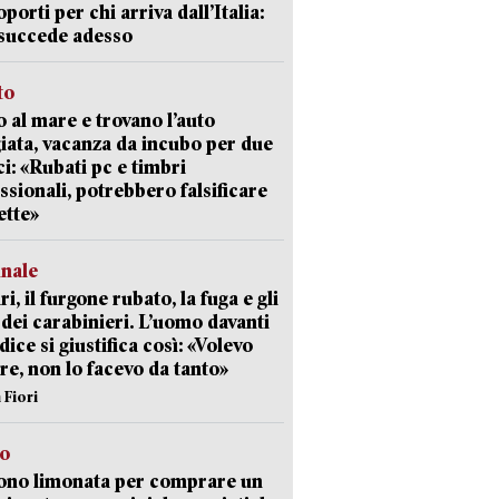
oporti per chi arriva dall’Italia:
succede adesso
to
 al mare e trovano l’auto
giata, vacanza da incubo per due
i: «Rubati pc e timbri
ssionali, potrebbero falsificare
ette»
unale
ri, il furgone rubato, la fuga e gli
 dei carabinieri. L’uomo davanti
dice si giustifica così: «Volevo
re, non lo facevo da tanto»
 Fiori
so
ono limonata per comprare un