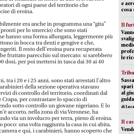
e aer
ratori di ogni paese del territorio che
cosa 
cise di eroina.
abilmente era anche in programma una “gita”
Il fur
(pronti per lo smercio) che sono stati
Vanno
che hanno una forma allungata, leggermente più
svali
ettono in bocca tra denti e gengive e che,
medic
eriti. Il resto dell’eroina pura recuperata
profe
be fruttato parecchio sul mercato: si sarebbero
le ric
 dosi, per poi mettersi in tasca dai 30 ai 40
Trib
Sassa
i, tra i 20 e i 25 anni, sono stati arrestati l’altro
spari
 carabinieri della sezione operativa stavano
al giu
vizi di controllo del territorio, coordinati dal
guida
 Crapa, per contrastare lo spaccio di
endo sotto controllo un giovane nigeriano. E lo
di Luca
’è accorto, nella zona di via Veronese, ha
ndo via un involucro per terra, pieno di eroina.
Il ca
to poco: una volta raggiunta la casa in cui abita,
Vend
 camera e qui, i carabinieri, hanno scoperto che