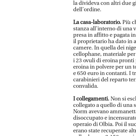
la divideva con altri due g
dell’ordine.
La casa-laboratorio.
Più c
stanza all’interno di una v
presa in affitto e pagata i
il proprietario ha dato in 
camere. In quella dei nige
cellophane, materiale per
i 23 ovuli di eroina pronti
eroina in polvere per un t
e 650 euro in contanti. I 
carabinieri del reparto ter
convalida.
I collegamenti.
Non si esc
collegato a quello di una s
Norm avevano ammanettato
disoccupato e incensurato
operaio di Olbia. Poi il suc
erano state recuperate alt