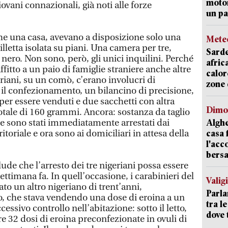
motor
iovani connazionali, già noti alle forze
un pa
he una casa, avevano a disposizione solo una
Mete
illetta isolata su piani. Una camera per tre,
Sarde
n nero. Non sono, però, gli unici inquilini. Perché
afric
affitto a un paio di famiglie straniere anche altre
calor
riani, su un comò, c’erano involucri di
zone 
 il confezionamento, un bilancino di precisione,
 per essere venduti e due sacchetti con altra
Dimo
otale di 160 grammi. Ancora: sostanza da taglio
tre sono stati immediatamente arrestati dai
Alghe
ritoriale e ora sono ai domiciliari in attesa della
casa 
l'acc
bersa
lude che l’arresto dei tre nigeriani possa essere
ettimana fa. In quell’occasione, i carabinieri del
Valig
 un altro nigeriano di trent’anni,
Parla
, che stava vendendo una dose di eroina a un
tra l
cessivo controllo nell’abitazione: sotto il letto,
dove 
re 32 dosi di eroina preconfezionate in ovuli di