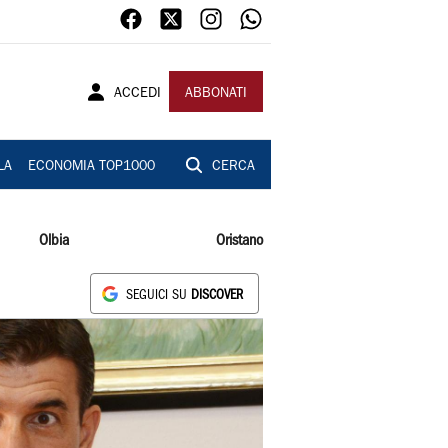
ACCEDI
ABBONATI
LA
ECONOMIA TOP1000
CERCA
Olbia
Oristano
SEGUICI SU
DISCOVER