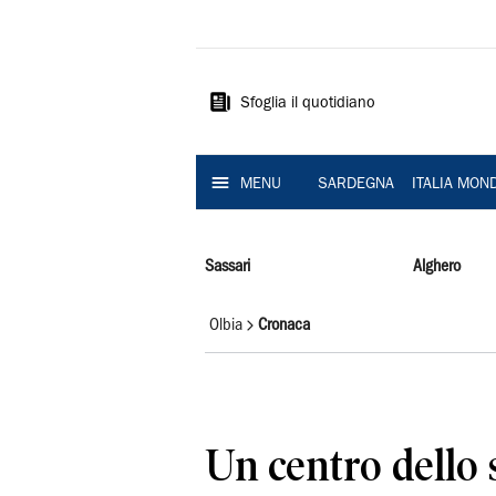
La
Nuova
Sardegna
Sfoglia il quotidiano
MENU
SARDEGNA
ITALIA MON
Sassari
Alghero
Olbia
Cronaca
Un centro dello 