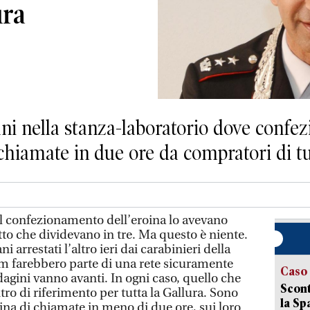
ura
iani nella stanza-laboratorio dove confez
 chiamate in due ore da compratori di tut
 il confezionamento dell’eroina lo avevano
etto che dividevano in tre. Ma questo è niente.
ni arrestati l’altro ieri dai carabinieri della
m farebbero parte di una rete sicuramente
Caso
ndagini vanno avanti. In ogni caso, quello che
Scont
ro di riferimento per tutta la Gallura. Sono
la Sp
tina di chiamate in meno di due ore, sui loro