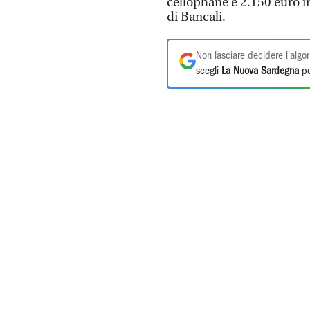
cellophane e 2.150 euro in
di Bancali.
Non lasciare decidere l'algor
scegli
La Nuova Sardegna
pe