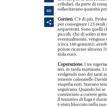
cellulari, da parte di comp
sollecitavano quantità pre
Corrieri.
C’è di più. Prob
per consegnare i 23 ovuli 
sequestrati. Sono quelli 
piccoli, che di solito si m
eventualmente, vengono ing
(circa 160 grammi), avreb
potute ricavare almeno 700
mila euro.
L’operazione.
I tre nigerian
ieri, in tarda mattinata. I
svolgendo uno dei tanti ser
tenente colonnello Davide
stupefacenti. Stavano ten
seguivano. Quando lui se n
cominciato a correre getta
Il tentativo di fuga è dura
è stato bloccato nella sua