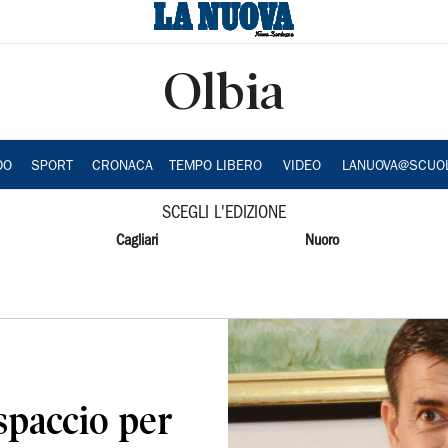
Olbia
DO
SPORT
CRONACA
TEMPO LIBERO
VIDEO
LANUOVA@SCUO
SCEGLI L'EDIZIONE
Cagliari
Nuoro
spaccio per