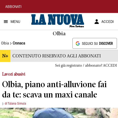
La
ABBONATI
Nuova
MENU
ACCEDI
Sardegna
Olbia
Olbia
Cronaca
SEGUICI SU
DISCOVER
N+
CONTENUTO RISERVATO AGLI ABBONATI
Sei già registrato / abbonato? ACCEDI
Lavori abusivi
Olbia, piano anti-alluvione fai
da te: scava un maxi canale
di Tiziana Simula