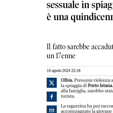
sessuale in spiag
è una quindicen
Il fatto sarebbe accadut
un 17enne
16 agosto 2024 22:18
Olbia.
Presunta violenza se
la spiaggia di
Porto Istana
alla famiglia, sarebbe sta
turista.
La ragazzina ha poi raccon
accompagnato la giovane 