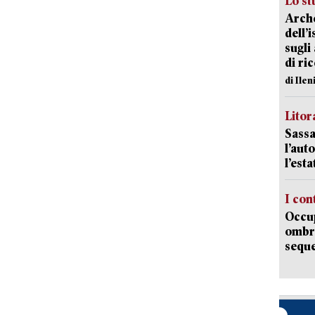
Lo st
Arche
dell’
sugli
di ri
di Ile
Litora
Sassa
l’auto
l’est
I con
Occup
ombrel
sequ