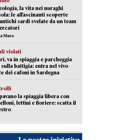
udio
ologia, la vita nei nuraghi
isola: le affascinanti scoperte
 antichi sardi svelate da un team
cercatori
nia Mura
li violati
ri, va in spiaggia e parcheggia
 sulla battigia: entra nel vivo
ate dei cafoni in Sardegna
trolli
avano la spiaggia libera con
loni, lettini e fioriere: scatta il
estro