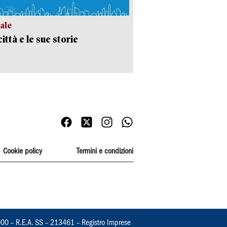
ale
ittà e le sue storie
Cookie policy
Termini e condizioni
000 – R.E.A. SS – 213461 – Registro Imprese