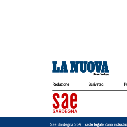
Redazione
Scriveteci
P
Sae Sardegna SpA – sede legale Zona industri