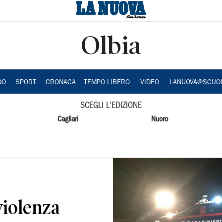
Olbia
DO
SPORT
CRONACA
TEMPO LIBERO
VIDEO
LANUOVA@SCUO
SCEGLI L'EDIZIONE
Cagliari
Nuoro
violenza