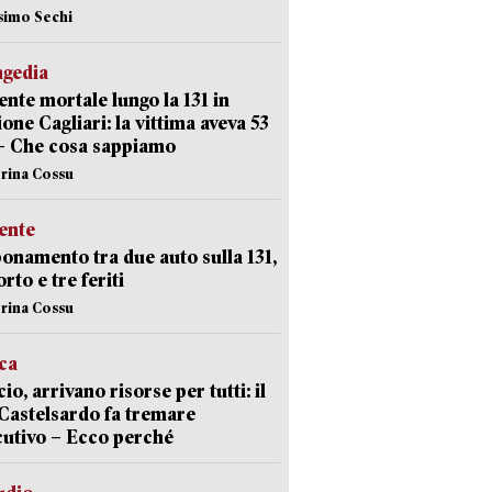
simo Sechi
agedia
ente mortale lungo la 131 in
ione Cagliari: la vittima aveva 53
– Che cosa sappiamo
erina Cossu
ente
namento tra due auto sulla 131,
rto e tre feriti
erina Cossu
ica
cio, arrivano risorse per tutti: il
Castelsardo fa tremare
cutivo – Ecco perché