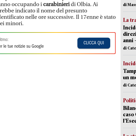
stanno occupando i
carabinieri
di Olbia. Ai
di Mas
vrebbe indicato il nome del presunto
dentificato nelle ore successive. Il 17enne è stato
La tr
ei minori.
Incid
direz
anni 
itmo:
CLICCA QUI
r le tue notizie su Google
di Cat
Incid
Tampo
un mo
di Cat
Polit
Bilan
caso 
l’Ese