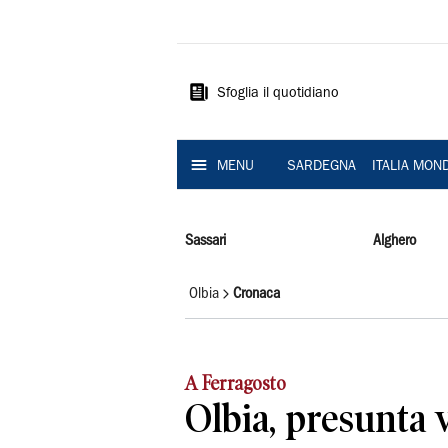
La
Nuova
Sardegna
Sfoglia il quotidiano
MENU
SARDEGNA
ITALIA MON
Sassari
Alghero
Olbia
Cronaca
A Ferragosto
Olbia, presunta 