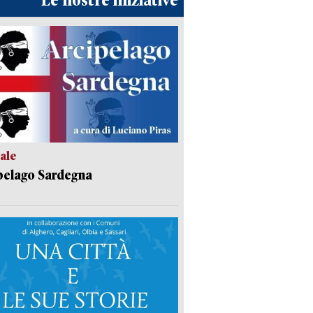
Le nostre iniziative
ale
pelago Sardegna