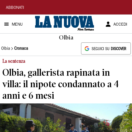
La
ABBONATI
Nuova
MENU
ACCEDI
Sardegna
Olbia
Olbia
Cronaca
SEGUICI SU
DISCOVER
La sentenza
Olbia, gallerista rapinata in
villa: il nipote condannato a 4
anni e 6 mesi