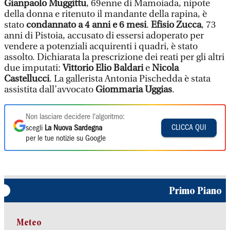
Gianpaolo Muggittu
, 69enne di Mamoiada, nipote
della donna e ritenuto il mandante della rapina, è
stato
condannato a 4 anni e 6 mesi
.
Efisio Zucca
, 73
anni di Pistoia, accusato di essersi adoperato per
vendere a potenziali acquirenti i quadri, è stato
assolto. Dichiarata la prescrizione dei reati per gli altri
due imputati:
Vittorio Elio Baldari
e
Nicola
Castellucci
. La gallerista Antonia Pischedda è stata
assistita dall’avvocato
Giommaria Uggias
.
Non lasciare decidere l'algoritmo:
CLICCA QUI
scegli
La Nuova Sardegna
per le tue notizie su Google
Primo Piano
Meteo