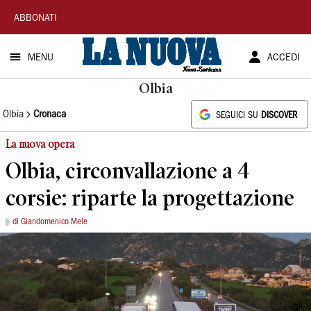
La
ABBONATI
Nuova
MENU
ACCEDI
Sardegna
Olbia
Olbia
Cronaca
SEGUICI SU
DISCOVER
La nuova opera
Olbia, circonvallazione a 4
corsie: riparte la progettazione
di Giandomenico Mele