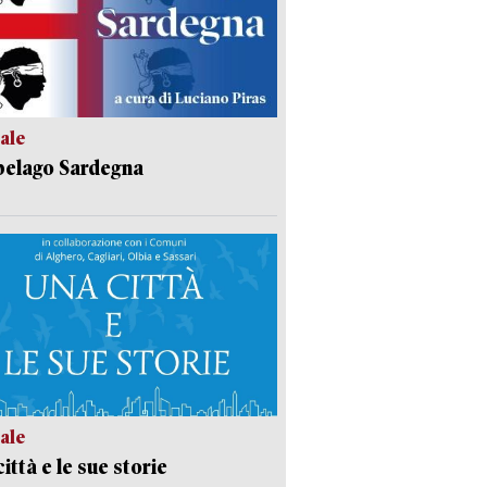
ale
pelago Sardegna
ale
ittà e le sue storie