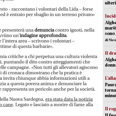
ulter
sto - raccontano i volontari della Lida – forse
 ed è entrato per sbaglio in un terreno privato»
Incid
Alghe
marit
e presenterà una
denuncia
contro ignoti, nella
sono 
vviino un’
indagine approfondita
.
di Nic
l’intera area – scrivono i volontari –
ittime di questa barbarie».
Il d
mia critiche a chi perpetua una cultura violenta
Alghe
i, puntando il dito contro atteggiamenti che
donna
lle campagne. «Non tutti gli allevatori agiscono
si di cronaca dimostrano che la pratica è
ida invita chiunque abbia informazioni utili a
L’all
stizia a questa povera anima e denunciare la
Paura
e rappresenta un pericolo anche per la società.
torna
minut
 della Nuova Sardegna,
era stata data la notizia
ro cane
. Legato e lasciato a morire di fame alla
Il ro
Il fu