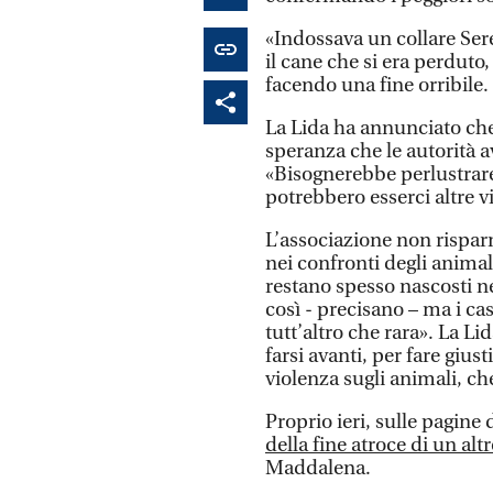
«Indossava un collare Sere
il cane che si era perduto,
facendo una fine orribile.
La Lida ha annunciato ch
speranza che le autorità a
«Bisognerebbe perlustrare 
potrebbero esserci altre v
L’associazione non rispar
nei confronti degli animal
restano spesso nascosti ne
così - precisano – ma i ca
tutt’altro che rara». La L
farsi avanti, per fare giu
violenza sugli animali, ch
Proprio ieri, sulle pagine
della fine atroce di un alt
Maddalena.