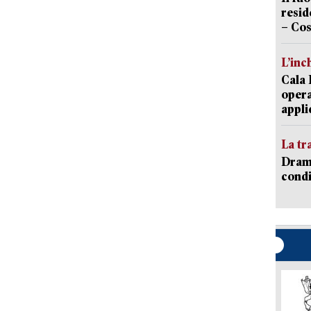
resid
– Cos
L’inc
Cala 
opera
appli
La tr
Dramm
condi