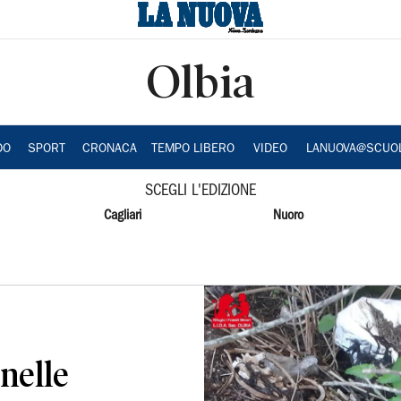
Olbia
DO
SPORT
CRONACA
TEMPO LIBERO
VIDEO
LANUOVA@SCUO
SCEGLI L'EDIZIONE
Cagliari
Nuoro
nelle