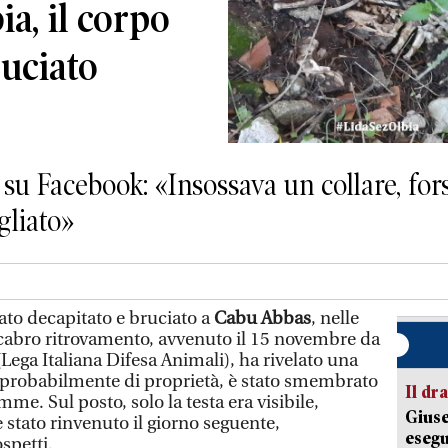
a, il corpo
ruciato
su Facebook: «Insossava un collare, fors
gliato»
ato decapitato e bruciato a
Cabu Abbas
, nelle
cabro ritrovamento, avvenuto il 15 novembre da
Lega Italiana Difesa Animali), ha rivelato una
, probabilmente di proprietà, è stato smembrato
Il d
amme. Sul posto, solo la testa era visibile,
Giuse
è stato rinvenuto il giorno seguente,
esegu
spetti.