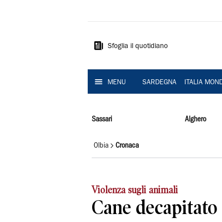
La
Nuova
Sardegna
Sfoglia il quotidiano
MENU
SARDEGNA
ITALIA MON
Sassari
Alghero
Olbia
Cronaca
Violenza sugli animali
Cane decapitato 