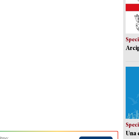
Speci
Arci
Speci
Una c
itmo: