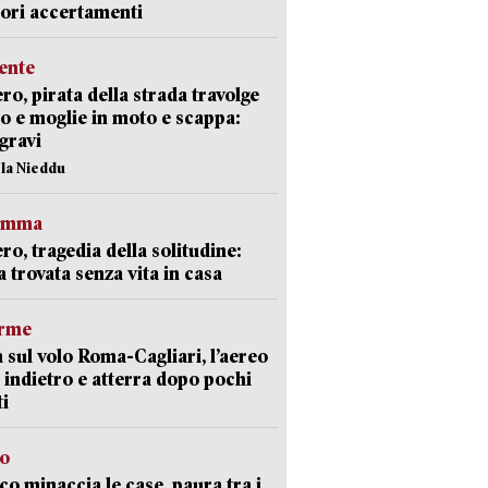
iori accertamenti
ente
ro, pirata della strada travolge
o e moglie in moto e scappa:
gravi
ola Nieddu
ramma
ro, tragedia della solitudine:
 trovata senza vita in casa
arme
 sul volo Roma-Cagliari, l’aereo
 indietro e atterra dopo pochi
i
go
oco minaccia le case, paura tra i