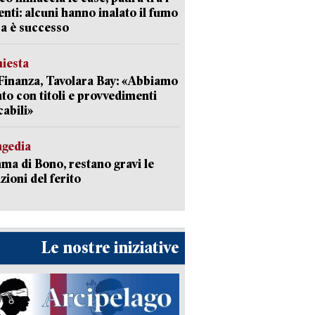
enti: alcuni hanno inalato il fumo
a è successo
hiesta
Finanza, Tavolara Bay: «Abbiamo
to con titoli e provvedimenti
cabili»
agedia
a di Bono, restano gravi le
zioni del ferito
Le nostre iniziative