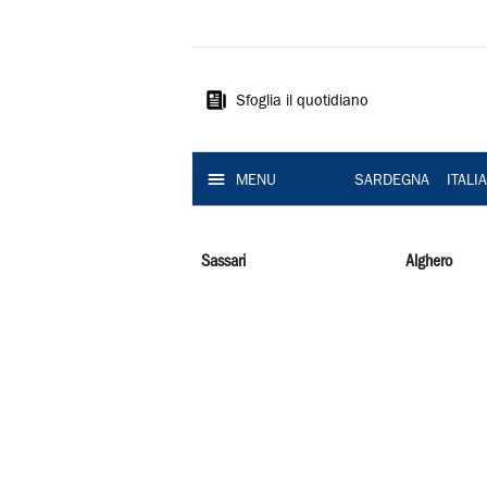
La
Nuova
Sardegna
Sfoglia il quotidiano
MENU
SARDEGNA
ITALI
Sassari
Alghero