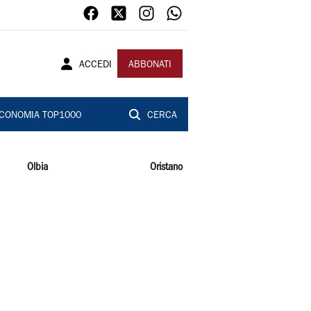
ACCEDI
ABBONATI
CONOMIA TOP1000
CERCA
Olbia
Oristano