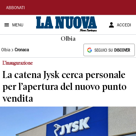
La
ABBONATI
Nuova
MENU
ACCEDI
Sardegna
Olbia
Olbia
Cronaca
SEGUICI SU
DISCOVER
L’inaugurazione
La catena Jysk cerca personale
per l’apertura del nuovo punto
vendita