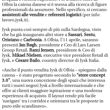
Olbia la catena danese si è messa alla ricerca di figure
professionali da assumere. Nello specifico, si cercano
assistenti alle vendite
e
referenti logistici
(per info:
lavoro.jysk.it).
Jysk punta così sempre di più sulla Sardegna, visto
che ha già inaugurato altri store a
Sassari
,
Sestu
,
Oristano
e
Carbonia
. A Olbia, l’11 aprile, saranno
presenti
Jan Bøgh
, presidente e Ceo di Lars Larsen
Group Retail,
Rami Jensen
, presidente & Ceo di
Jysk,
Mikael Nielsen
, executive vice president Retail di
Jysk, e
Cesare Bailo
, country director di Jysk Italia.
«Anche il punto vendita Jysk di Olbia – spiegano dalla
catena – è stato progettato secondo lo
“store concept
3.0”
, una nuova concezione degli spazi che interessa
tutti i nuovi negozi Jysk a livello internazionale e che
offre ai clienti maggiore ispirazione e una moderna
esperienza di acquisto. Il layout rende più facile
‘navigare’ tra i corridoi e orientarsi tra le proposte in
puro stile scandinavo».