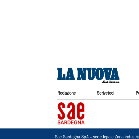
Redazione
Scriveteci
P
Sae Sardegna SpA – sede legale Zona industri