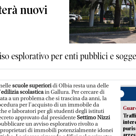
terà nuovi
so esplorativo per enti pubblici e sogget
nelle
scuole superiori
di Olbia resta una delle
'
edilizia scolastica
in Gallura. Per cercare di
ta a un problema che si trascina da anni, la
ocedura per l'acquisto di un immobile da
Guard
he e laboratori per gli studenti degli istituti
Traff
decreto approvato dal presidente
Settimo Nizzi
inter
pubblicare un avviso esplorativo rivolto a
puris
i proprietari di immobili potenzialmente idonei
arres