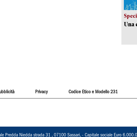
Speci
Una c
ubblicità
Privacy
Codice Etico e Modello 231
ale Predda Niedda strada 31 , 07100 Sassari, - Capitale sociale Euro 6.000.