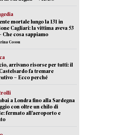
agedia
ente mortale lungo la 131 in
ione Cagliari: la vittima aveva 53
– Che cosa sappiamo
erina Cossu
ica
cio, arrivano risorse per tutti: il
Castelsardo fa tremare
cutivo – Ecco perché
trolli
bai a Londra fino alla Sardegna
aggio con oltre un chilo di
le: fermato all’aeroporto e
ato
so