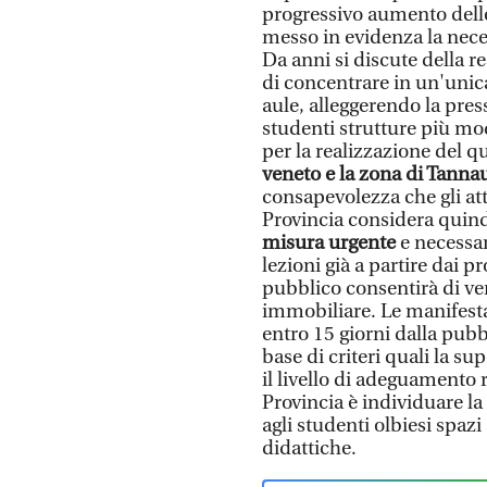
progressivo aumento delle i
messo in evidenza la nec
Da anni si discute della r
di concentrare in un'unica
aule, alleggerendo la press
studenti strutture più mo
per la realizzazione del qu
veneto e la zona di Tanna
consapevolezza che gli attu
Provincia considera quin
misura urgente
e necessar
lezioni già a partire dai p
pubblico consentirà di ver
immobiliare. Le manifesta
entro 15 giorni dalla pub
base di criteri quali la su
il livello di adeguamento r
Provincia è individuare la
agli studenti olbiesi spazi
didattiche.