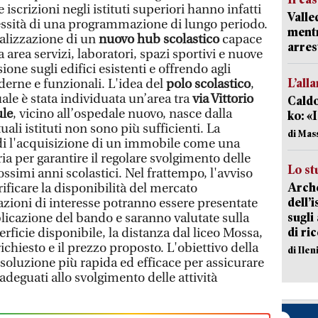
scrizioni negli istituti superiori hanno infatti
Valle
essità di una programmazione di lungo periodo.
mentr
ealizzazione di un
nuovo hub scolastico
capace
arres
 area servizi, laboratori, spazi sportivi e nuove
ione sugli edifici esistenti e offrendo agli
L’all
derne e funzionali. L'idea del
polo scolastico
,
ale è stata individuata un’area tra
via Vittorio
Caldo
ule
, vicino all’ospedale nuovo, nasce dalla
ko: «
ali istituti non sono più sufficienti. La
di Mas
di l'acquisizione di un immobile come una
ia per garantire il regolare svolgimento delle
Lo st
rossimi anni scolastici. Nel frattempo, l'avviso
Arche
ificare la disponibilità del mercato
dell’
zioni di interesse potranno essere presentate
sugli
blicazione del bando e saranno valutate sulla
di ri
perficie disponibile, la distanza dal liceo Mossa,
ichiesto e il prezzo proposto. L'obiettivo della
di Ile
 soluzione più rapida ed efficace per assicurare
 adeguati allo svolgimento delle attività