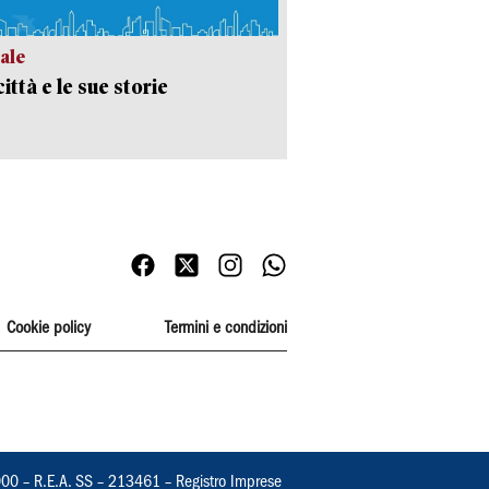
ale
ittà e le sue storie
Cookie policy
Termini e condizioni
000 – R.E.A. SS – 213461 – Registro Imprese