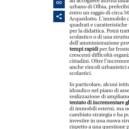
ad accogliere attività dida
urbano di Olbia, preferib
entro un raggio di circa 5
Acquedotto. L'immobile d
quadrati e caratteristiche 
per la didattica. Potrà trat
scolastico o di una strutt
dell'amministrazione prov
tempi rapidi
per far front
crescenti difficoltà organiz
cittadini. Oltre l'increme
anche vincoli urbanistici 
scolastici.
In particolare, alcuni istit
idraulico nel piano di ass
realizzazione di ampliamen
tentato di incrementare gl
di immobili esterni, ma n
cambiato strategia e ha pu
investire in una nuova st
rispetto a una questione p