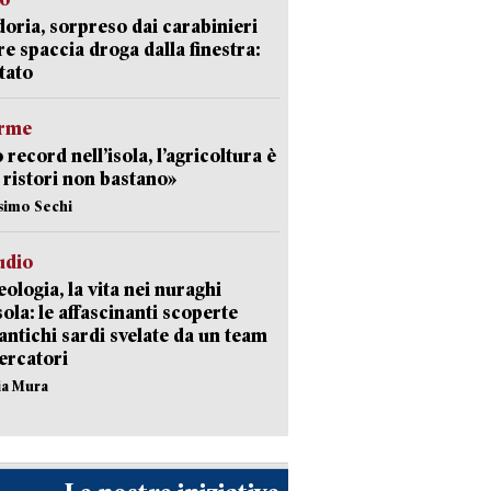
doria, sorpreso dai carabinieri
e spaccia droga dalla finestra:
tato
arme
 record nell’isola, l’agricoltura è
I ristori non bastano»
simo Sechi
udio
ologia, la vita nei nuraghi
isola: le affascinanti scoperte
 antichi sardi svelate da un team
cercatori
nia Mura