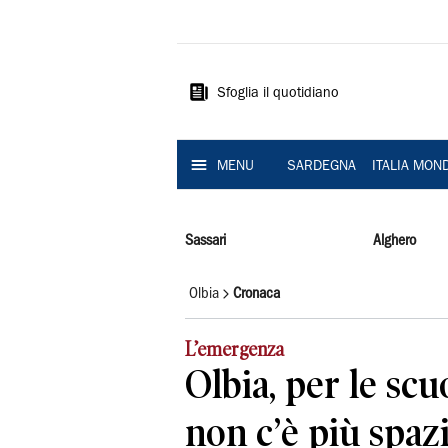
La
Nuova
Sardegna
Sfoglia il quotidiano
MENU
SARDEGNA
ITALIA MON
Sassari
Alghero
Olbia
Cronaca
L’emergenza
Olbia, per le scu
non c’è più spazi