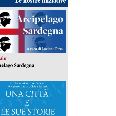
Le nostre iniziative
ale
pelago Sardegna