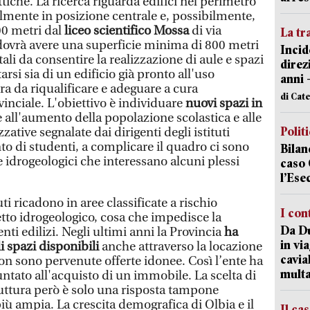
ttiche. La ricerca riguarda edifici nel perimetro
ilmente in posizione centrale e, possibilmente,
00 metri dal
liceo scientifico Mossa
di via
La tr
ovrà avere una superficie minima di 800 metri
Incid
tali da consentire la realizzazione di aule e spazi
direz
tarsi sia di un edificio già pronto all'uso
anni 
ura da riqualificare e adeguare a cura
di Cat
inciale. L'obiettivo è individuare
nuovi spazi in
e all'aumento della popolazione scolastica e alle
Polit
zative segnalate dai dirigenti degli istituti
nto di studenti, a complicare il quadro ci sono
Bilan
e idrogeologici che interessano alcuni plessi
caso 
l’Ese
uti ricadono in aree classificate a rischio
I con
etto idrogeologico, cosa che impedisce la
Da Du
ti edilizi. Negli ultimi anni la Provincia
ha
in vi
i spazi disponibili
anche attraverso la locazione
cavia
on sono pervenute offerte idonee. Così l’ente ha
mult
ntato all'acquisto di un immobile. La scelta di
ruttura però è solo una risposta tampone
iù ampia. La crescita demografica di Olbia e il
Il ca