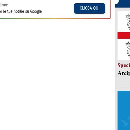
itmo:
CLICCA QUI
r le tue notizie su Google
Speci
Arci