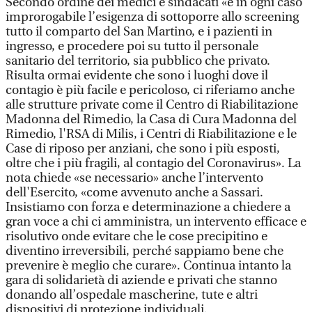
Secondo ordine dei medici e sindacati «è in ogni caso
improrogabile l’esigenza di sottoporre allo screening
tutto il comparto del San Martino, e i pazienti in
ingresso, e procedere poi su tutto il personale
sanitario del territorio, sia pubblico che privato.
Risulta ormai evidente che sono i luoghi dove il
contagio è più facile e pericoloso, ci riferiamo anche
alle strutture private come il Centro di Riabilitazione
Madonna del Rimedio, la Casa di Cura Madonna del
Rimedio, l'RSA di Milis, i Centri di Riabilitazione e le
Case di riposo per anziani, che sono i più esposti,
oltre che i più fragili, al contagio del Coronavirus». La
nota chiede «se necessario» anche l’intervento
dell'Esercito, «come avvenuto anche a Sassari.
Insistiamo con forza e determinazione a chiedere a
gran voce a chi ci amministra, un intervento efficace e
risolutivo onde evitare che le cose precipitino e
diventino irreversibili, perché sappiamo bene che
prevenire è meglio che curare». Continua intanto la
gara di solidarietà di aziende e privati che stanno
donando all’ospedale mascherine, tute e altri
dispositivi di protezione individuali.