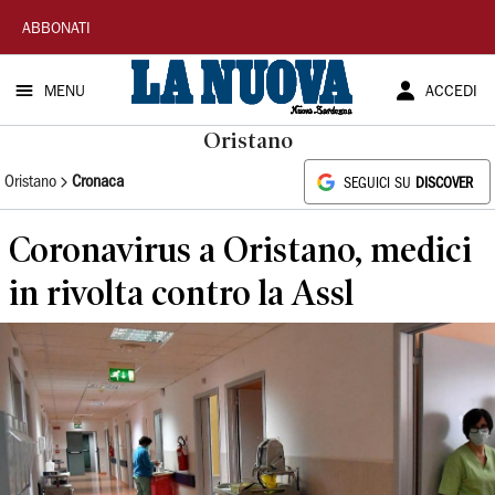
La
ABBONATI
Nuova
MENU
ACCEDI
Sardegna
Oristano
Oristano
Cronaca
SEGUICI SU
DISCOVER
Coronavirus a Oristano, medici
in rivolta contro la Assl