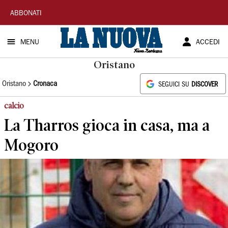
La
ABBONATI
Nuova
MENU
ACCEDI
Sardegna
Oristano
Oristano
Cronaca
SEGUICI SU
DISCOVER
calcio
La Tharros gioca in casa, ma a
Mogoro