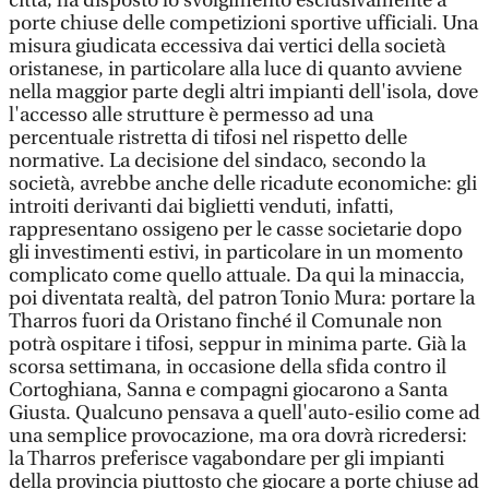
città, ha disposto lo svolgimento esclusivamente a
porte chiuse delle competizioni sportive ufficiali. Una
misura giudicata eccessiva dai vertici della società
oristanese, in particolare alla luce di quanto avviene
nella maggior parte degli altri impianti dell'isola, dove
l'accesso alle strutture è permesso ad una
percentuale ristretta di tifosi nel rispetto delle
normative. La decisione del sindaco, secondo la
società, avrebbe anche delle ricadute economiche: gli
introiti derivanti dai biglietti venduti, infatti,
rappresentano ossigeno per le casse societarie dopo
gli investimenti estivi, in particolare in un momento
complicato come quello attuale. Da qui la minaccia,
poi diventata realtà, del patron Tonio Mura: portare la
Tharros fuori da Oristano finché il Comunale non
potrà ospitare i tifosi, seppur in minima parte. Già la
scorsa settimana, in occasione della sfida contro il
Cortoghiana, Sanna e compagni giocarono a Santa
Giusta. Qualcuno pensava a quell'auto-esilio come ad
una semplice provocazione, ma ora dovrà ricredersi:
la Tharros preferisce vagabondare per gli impianti
della provincia piuttosto che giocare a porte chiuse ad