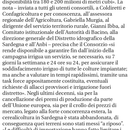
disponibilità tra 180 e 200 milioni di metri cubi». La
nota – inviata a tutti gli utenti consortili, a Coldiretti e
Confagricoltura e per conoscenza, all’assessora
regionale dell’Agricoltura, Gabriella Murgia, al
dirigente del servizio territorio rurale, Gianni Ibba, al
Comitato istituzionale dell'Autorità di Bacino, alla
direzione generale del Distretto idrografico della
Sardegna e all'Anbi – precisa che il Consorzio «si
rende disponibile a garantire fin dall’inizio della
campagna irrigua un servizio, se necessario, su 7
giorni la settimana e 24 ore su 24, per assicurare il
soddisfacimento irriguo di tutte le colture impiantate;
ma anche a valutare in tempi rapidissimi, tramite una
task force appositamente costituita, eventuali
richieste di allacci provvisori e irrigazione fuori
distretto». Negli ultimi decenni, sia per la
cancellazione dei premi di produzione da parte
dell’Unione europea, sia per il crollo dei prezzi di
mercato, legato alla forte concorrenza estera, la
cerealicoltura in Sardegna è stata abbandonata, di
conseguenza quei terreni sono stati messi “a riposo”.
«Le difficoltà di importazione hanno fatto lievitare i