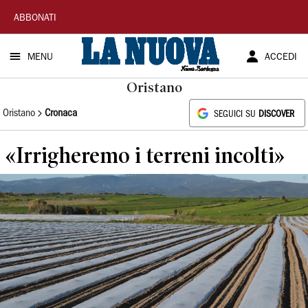
La
ABBONATI
Nuova
MENU
ACCEDI
Sardegna
Oristano
Oristano
Cronaca
SEGUICI SU
DISCOVER
«Irrigheremo i terreni incolti»