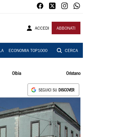
ACCEDI
ABBONATI
LA
ECONOMIA TOP1000
CERCA
Olbia
Oristano
SEGUICI SU
DISCOVER