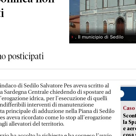
i
◗
. Il municipio di Sedilo
no posticipati
sindaco di Sedilo Salvatore Pes aveva scritto al
la Sardegna Centrale chiedendo di spostare ad
l’erogazione idrica, per l’esecuzione di quelli
differibili interventi di manutenzione
Caso
ta principale di adduzione nella Piana di Sedilo
Scont
Pes aveva ricordato come lo stop all’erogazione
la Sp
li allevatori del territorio.
e aer
cosa 
zio ha accolto la richiesta e ha sospeso l’avvio