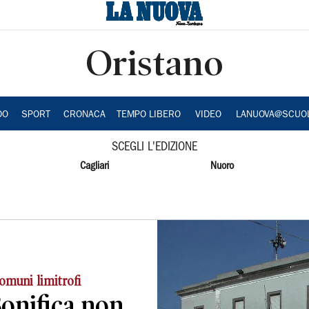
Oristano
DO
SPORT
CRONACA
TEMPO LIBERO
VIDEO
LANUOVA@SCUO
SCEGLI L'EDIZIONE
Cagliari
Nuoro
comuni limitrofi
Bonifica non