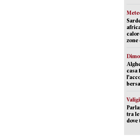
Mete
Sarde
afric
calor
zone 
Dimo
Alghe
casa 
l'acc
bersa
Valig
Parla
tra l
dove 