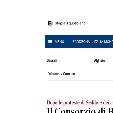
La
Nuova
Sardegna
Sfoglia il quotidiano
MENU
SARDEGNA
ITALIA MON
Sassari
Alghero
Oristano
Cronaca
Dopo le proteste di Sedilo e dei 
Il Consorzio di 