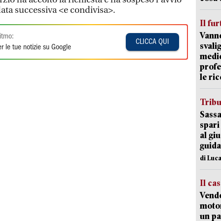
 data successiva <e condivisa>.
Il fur
Vanno
itmo:
CLICCA QUI
svali
r le tue notizie su Google
medic
profe
le ric
Trib
Sassa
spari
al giu
guida
di Luca
Il ca
Vend
motor
un pa