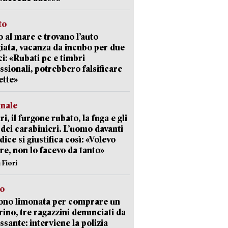
to
 al mare e trovano l’auto
giata, vacanza da incubo per due
i: «Rubati pc e timbri
ssionali, potrebbero falsificare
ette»
unale
ri, il furgone rubato, la fuga e gli
 dei carabinieri. L’uomo davanti
dice si giustifica così: «Volevo
re, non lo facevo da tanto»
 Fiori
so
ono limonata per comprare un
ino, tre ragazzini denunciati da
ssante: interviene la polizia