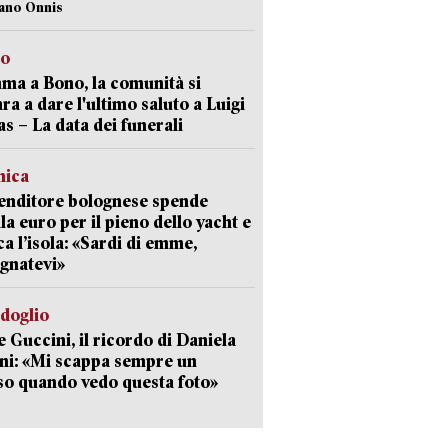
iano Onnis
to
a a Bono, la comunità si
ra a dare l'ultimo saluto a Luigi
as – La data dei funerali
mica
enditore bolognese spende
la euro per il pieno dello yacht e
ca l’isola: «Sardi di emme,
gnatevi»
rdoglio
 Guccini, il ricordo di Daniela
ni: «Mi scappa sempre un
so quando vedo questa foto»