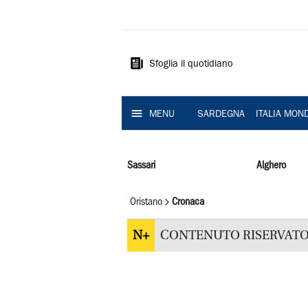
La
Nuova
Sardegna
Sfoglia il quotidiano
MENU
SARDEGNA
ITALIA MON
Sassari
Alghero
Oristano
Cronaca
N+
CONTENUTO RISERVATO