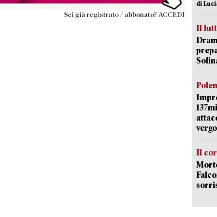
di Luc
Sei già registrato / abbonato? ACCEDI
Il lut
Dramm
prepa
Solin
Pole
Impr
137mi
attac
vergo
Il co
Morte
Falco
sorri