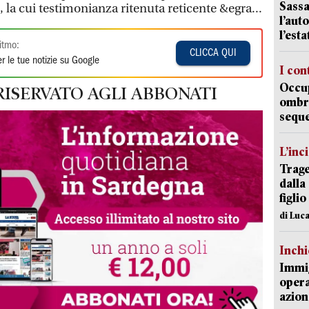
Sassa
 la cui testimonianza ritenuta reticente &egra...
l’auto
l’est
itmo:
CLICCA QUI
r le tue notizie su Google
I con
Occup
RISERVATO AGLI ABBONATI
ombrel
sequ
L’inc
Trage
dalla
figlio
di Luca
Inch
Immig
opera
azion