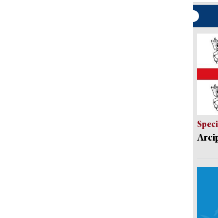
Speci
Arci