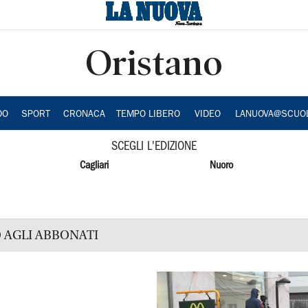
Oristano
DO
SPORT
CRONACA
TEMPO LIBERO
VIDEO
LANUOVA@SCUO
SCEGLI L'EDIZIONE
Cagliari
Nuoro
 AGLI ABBONATI