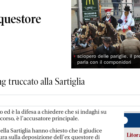
 questore
◗
sciopero delle pariglie. il p
parla con il componidori
g truccato alla Sartiglia
no ed è la difesa a chiedere che si indaghi su
corso, è l’accusatore principale.
della Sartiglia hanno chiesto che il giudice
Litora
cura sulla deposizione dell’ex questore di