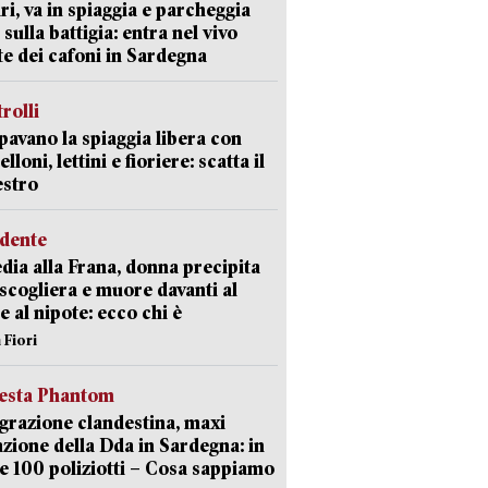
ri, va in spiaggia e parcheggia
 sulla battigia: entra nel vivo
ate dei cafoni in Sardegna
trolli
avano la spiaggia libera con
loni, lettini e fioriere: scatta il
estro
idente
dia alla Frana, donna precipita
 scogliera e muore davanti al
 e al nipote: ecco chi è
 Fiori
iesta Phantom
razione clandestina, maxi
zione della Dda in Sardegna: in
e 100 poliziotti – Cosa sappiamo