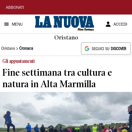
La
ABBONATI
Nuova
MENU
ACCEDI
Sardegna
Oristano
Oristano
Cronaca
SEGUICI SU
DISCOVER
Gli appuntamenti
Fine settimana tra cultura e
natura in Alta Marmilla