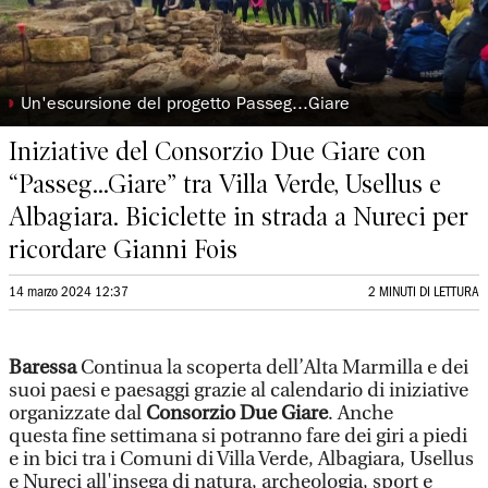
◗
Un'escursione del progetto Passeg...Giare
Iniziative del Consorzio Due Giare con
“Passeg...Giare” tra Villa Verde, Usellus e
Albagiara. Biciclette in strada a Nureci per
ricordare Gianni Fois
14 marzo 2024 12:37
2 MINUTI DI LETTURA
Baressa
Continua la scoperta dell’Alta Marmilla e dei
suoi paesi e paesaggi grazie al calendario di iniziative
organizzate dal
Consorzio Due Giare
. Anche
questa fine settimana si potranno fare dei giri a piedi
e in bici tra i Comuni di Villa Verde, Albagiara, Usellus
e Nureci all'insega di natura, archeologia, sport e