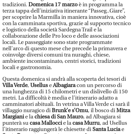
tradizioni.
Domenica 17 marzo
è in programma la
terza tappa dell’iniziativa itinerante “Passeg..Giare”,
per scoprire la Marmilla in maniera innovativa, cioè
con la camminata sportiva, grazie al supporto tecnico
e logistico della società Sardegna Trail e la
collaborazione delle Pro loco e delle associazioni
locali. Le passeggiate sono state programmate
nell'arco di questo mese che precede la primavera e
coinvolge diversi comuni tra nuraghi, chiese,
ambiente incontaminato, centri storici, tradizioni
locali e gastronomia.
Questa domenica si andrà alla scoperta dei tesori di
Villa Verde
,
Usellus
e
Albagiara
con un percorso di
una lunghezza di 15 chilometri e un dislivello di 150
metri. La difficoltà è media e l’itinerario adatto a
camminatori abituali. In vetrina a Villa Verde ci sarà il
villaggio nuragico di
Brunk’e s’Omu
, il bosco di
Mitza
Margiani
e la
chiesa di San Mauro
, ad Albagiara si
punterà su
casa Mallocci
e la
casa Murru
, ad Usellus
l’itinerario raggiungerà le chiesette di
Santa Lucia
e