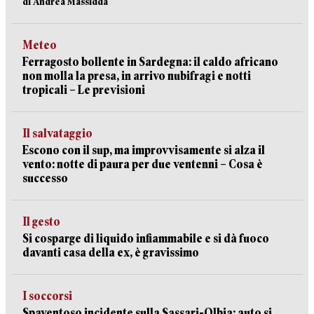
di Andrea Massidda
Meteo
Ferragosto bollente in Sardegna: il caldo africano
non molla la presa, in arrivo nubifragi e notti
tropicali – Le previsioni
Il salvataggio
Escono con il sup, ma improvvisamente si alza il
vento: notte di paura per due ventenni – Cosa è
successo
Il gesto
Si cosparge di liquido infiammabile e si dà fuoco
davanti casa della ex, è gravissimo
I soccorsi
Spaventoso incidente sulla Sassari-Olbia: auto si