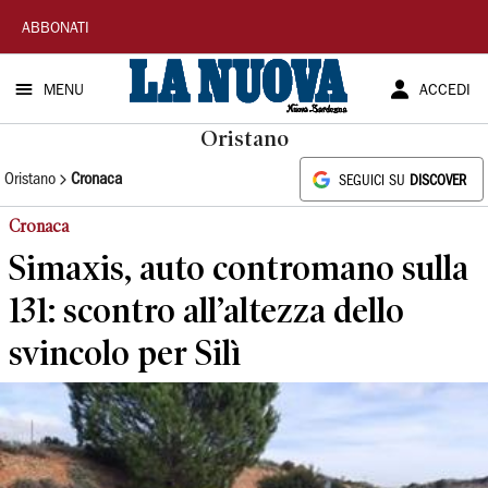
La
ABBONATI
Nuova
MENU
ACCEDI
Sardegna
Oristano
Oristano
Cronaca
SEGUICI SU
DISCOVER
Cronaca
Simaxis, auto contromano sulla
131: scontro all’altezza dello
svincolo per Silì