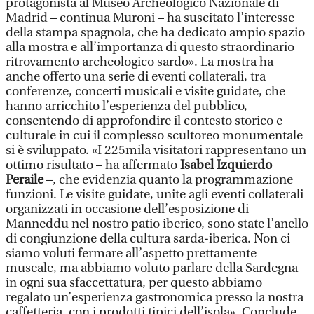
protagonista al Museo Archeologico Nazionale di
Madrid – continua Muroni – ha suscitato l’interesse
della stampa spagnola, che ha dedicato ampio spazio
alla mostra e all’importanza di questo straordinario
ritrovamento archeologico sardo». La mostra ha
anche offerto una serie di eventi collaterali, tra
conferenze, concerti musicali e visite guidate, che
hanno arricchito l’esperienza del pubblico,
consentendo di approfondire il contesto storico e
culturale in cui il complesso scultoreo monumentale
si è sviluppato. «I 225mila visitatori rappresentano un
ottimo risultato – ha affermato
Isabel Izquierdo
Peraile
–, che evidenzia quanto la programmazione
funzioni. Le visite guidate, unite agli eventi collaterali
organizzati in occasione dell’esposizione di
Manneddu nel nostro patio iberico, sono state l’anello
di congiunzione della cultura sarda-iberica. Non ci
siamo voluti fermare all’aspetto prettamente
museale, ma abbiamo voluto parlare della Sardegna
in ogni sua sfaccettatura, per questo abbiamo
regalato un’esperienza gastronomica presso la nostra
caffetteria, con i prodotti tipici dell’isola». Conclude