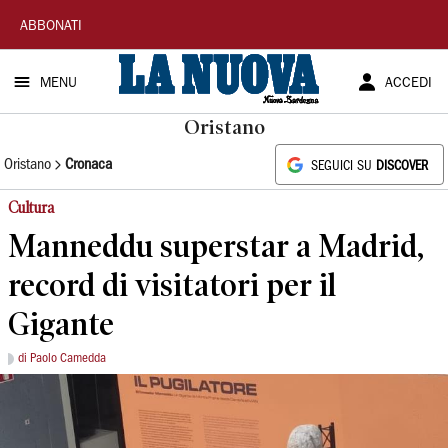
La
ABBONATI
Nuova
MENU
ACCEDI
Sardegna
Oristano
Oristano
Cronaca
SEGUICI SU
DISCOVER
Cultura
Manneddu superstar a Madrid,
record di visitatori per il
Gigante
di Paolo Camedda