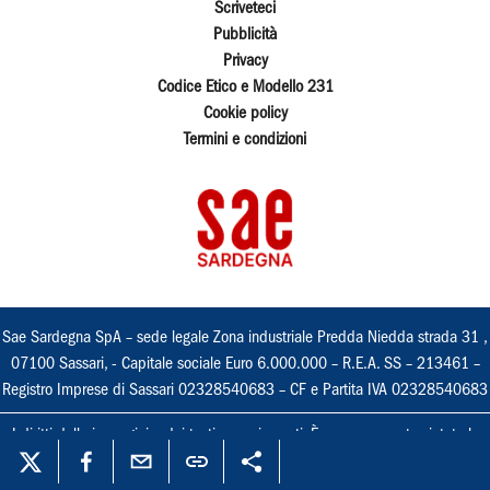
Scriveteci
Pubblicità
Privacy
Codice Etico e Modello 231
Cookie policy
Termini e condizioni
Sae Sardegna SpA – sede legale Zona industriale Predda Niedda strada 31 ,
07100 Sassari, - Capitale sociale Euro 6.000.000 – R.E.A. SS – 213461 –
Registro Imprese di Sassari 02328540683 – CF e Partita IVA 02328540683
I diritti delle immagini e dei testi sono riservati. È espressamente vietata la
loro riproduzione con qualsiasi mezzo e l'adattamento totale o parziale.