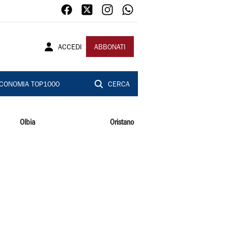
ACCEDI
ABBONATI
CONOMIA TOP1000
CERCA
Olbia
Oristano