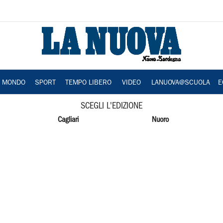
A MONDO
SPORT
TEMPO LIBERO
VIDEO
LANUOVA@SCUOLA
E
SCEGLI L'EDIZIONE
Cagliari
Nuoro