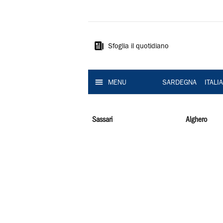
La
Nuova
Sardegna
Sfoglia il quotidiano
MENU
SARDEGNA
ITALI
Sassari
Alghero