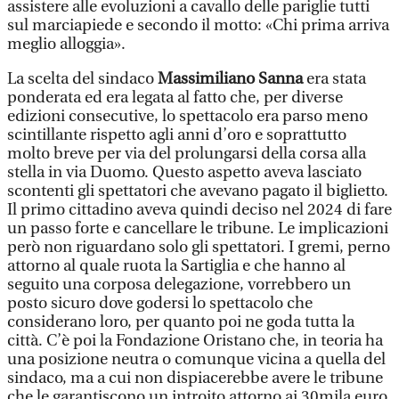
assistere alle evoluzioni a cavallo delle pariglie tutti
sul marciapiede e secondo il motto: «Chi prima arriva
meglio alloggia».
La scelta del sindaco
Massimiliano Sanna
era stata
ponderata ed era legata al fatto che, per diverse
edizioni consecutive, lo spettacolo era parso meno
scintillante rispetto agli anni d’oro e soprattutto
molto breve per via del prolungarsi della corsa alla
stella in via Duomo. Questo aspetto aveva lasciato
scontenti gli spettatori che avevano pagato il biglietto.
Il primo cittadino aveva quindi deciso nel 2024 di fare
un passo forte e cancellare le tribune. Le implicazioni
però non riguardano solo gli spettatori. I gremi, perno
attorno al quale ruota la Sartiglia e che hanno al
seguito una corposa delegazione, vorrebbero un
posto sicuro dove godersi lo spettacolo che
considerano loro, per quanto poi ne goda tutta la
città. C’è poi la Fondazione Oristano che, in teoria ha
una posizione neutra o comunque vicina a quella del
sindaco, ma a cui non dispiacerebbe avere le tribune
che le garantiscono un introito attorno ai 30mila euro,