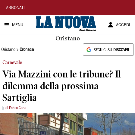
La
ABBONATI
Nuova
MENU
ACCEDI
Sardegna
Oristano
Oristano
Cronaca
SEGUICI SU
DISCOVER
Carnevale
Via Mazzini con le tribune? Il
dilemma della prossima
Sartiglia
di Enrico Carta