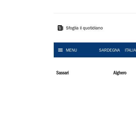
La
Nuova
Sardegna
Sfoglia il quotidiano
MENU
SARDEGNA
ITALI
Sassari
Alghero