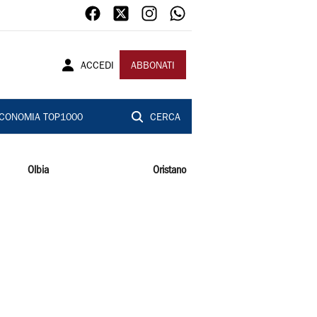
ACCEDI
ABBONATI
CONOMIA TOP1000
CERCA
Olbia
Oristano