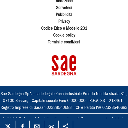
Redazione
Scriveteci
Pubblicità
Privacy
Codice Etico e Modello 231
Cookie policy
Termini e condizioni
Sae Sardegna SpA – sede legale Zona industriale Predda Niedda strada 31 ,
07100 Sassari, - Capitale sociale Euro 6.000.000 – R.E.A. SS – 213461 –
Registro Imprese di Sassari 02328540683 – CF e Partita IVA 02328540683
I diritti delle immagini e dei testi sono riservati. È espressamente vietata la
loro riproduzione con qualsiasi mezzo e l'adattamento totale o parziale.