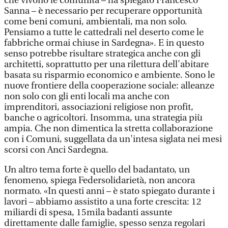
che vivono le comunità – ha spiegato Francesco
Sanna – è necessario per recuperare opportunità
come beni comuni, ambientali, ma non solo.
Pensiamo a tutte le cattedrali nel deserto come le
fabbriche ormai chiuse in Sardegna». E in questo
senso potrebbe risultare strategica anche con gli
architetti, soprattutto per una rilettura dell'abitare
basata su risparmio economico e ambiente. Sono le
nuove frontiere della cooperazione sociale: alleanze
non solo con gli enti locali ma anche con
imprenditori, associazioni religiose non profit,
banche o agricoltori. Insomma, una strategia più
ampia. Che non dimentica la stretta collaborazione
con i Comuni, suggellata da un'intesa siglata nei mesi
scorsi con Anci Sardegna.
Un altro tema forte è quello del badantato, un
fenomeno, spiega Federsolidarietà, non ancora
normato. «In questi anni – è stato spiegato durante i
lavori – abbiamo assistito a una forte crescita: 12
miliardi di spesa, 15mila badanti assunte
direttamente dalle famiglie, spesso senza regolari