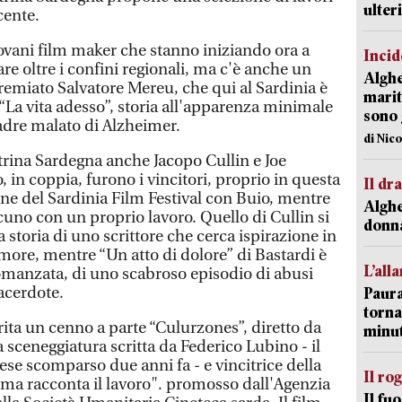
ulter
cente.
giovani film maker che stanno iniziando ora a
Incid
re oltre i confini regionali, ma c'è anche un
Alghe
remiato Salvatore Mereu, che qui al Sardinia è
marit
 “La vita adesso”, storia all'apparenza minimale
sono 
adre malato di Alzheimer.
di Nic
trina Sardegna anche Jacopo Cullin e Joe
, in coppia, furono i vincitori, proprio in questa
Il d
one del Sardinia Film Festival con Buio, mentre
Alghe
cuno con un proprio lavoro. Quello di Cullin si
donna
la storia di uno scrittore che cerca ispirazione in
more, mentre “Un atto di dolore” di Bastardi è
L’all
 romanzata, di uno scabroso episodio di abusi
acerdote.
Paura
torna
rita un cenno a parte “Culurzones”, diretto da
minut
sceneggiatura scritta da Federico Lubino - il
se scomparso due anni fa - e vincitrice della
Il ro
nema racconta il lavoro". promosso dall'Agenzia
Il fu