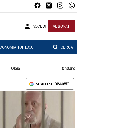
ACCEDI
ABBONATI
CONOMIA TOP1000
CERCA
Olbia
Oristano
SEGUICI SU
DISCOVER