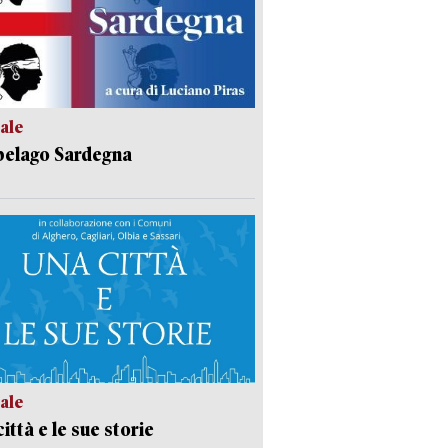
ale
pelago Sardegna
ale
ittà e le sue storie