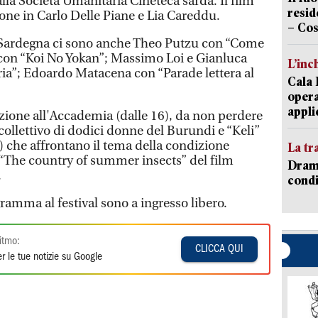
alla Società Umanitaria Cineteca sarda. Il film
resid
one in Carlo Delle Piane e Lia Careddu.
– Cos
a Sardegna ci sono anche Theo Putzu con “Come
 con “Koi No Yokan”; Massimo Loi e Gianluca
L’inc
ia”; Edoardo Matacena con “Parade lettera al
Cala 
opera
appli
ezione all'Accademia (dalle 16), da non perdere
collettivo di dodici donne del Burundi e “Keli”
) che affrontano il tema della condizione
La tr
“The country of summer insects” del film
Dramm
.
condi
gramma al festival sono a ingresso libero.
itmo:
CLICCA QUI
r le tue notizie su Google