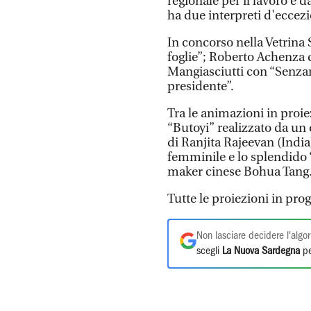
regionale per il lavoro e d
ha due interpreti d'eccezi
In concorso nella Vetrin
foglie”; Roberto Achenza
Mangiasciutti con “Senzar
presidente”.
Tra le animazioni in proi
“Butoyi” realizzato da un 
di Ranjita Rajeevan (India
femminile e lo splendido 
maker cinese Bohua Tang
Tutte le proiezioni in pro
Non lasciare decidere l'algor
scegli
La Nuova Sardegna
pe