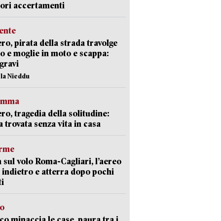
iori accertamenti
ente
ro, pirata della strada travolge
o e moglie in moto e scappa:
gravi
ola Nieddu
ramma
ro, tragedia della solitudine:
 trovata senza vita in casa
arme
 sul volo Roma-Cagliari, l’aereo
 indietro e atterra dopo pochi
i
go
oco minaccia le case, paura tra i