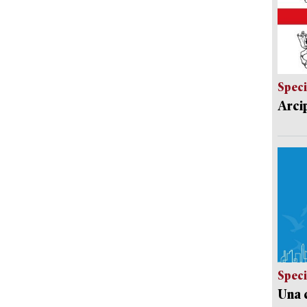
Speci
Arci
Speci
Una c