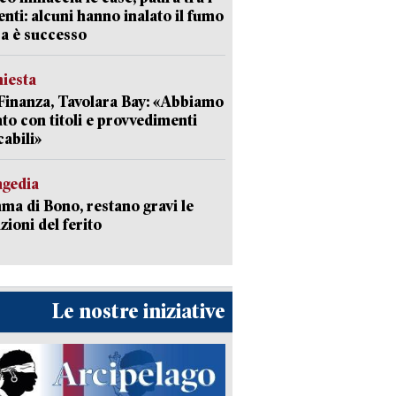
enti: alcuni hanno inalato il fumo
a è successo
hiesta
Finanza, Tavolara Bay: «Abbiamo
to con titoli e provvedimenti
cabili»
agedia
a di Bono, restano gravi le
zioni del ferito
Le nostre iniziative