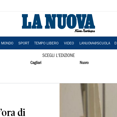
A MONDO
SPORT
TEMPO LIBERO
VIDEO
LANUOVA@SCUOLA
E
SCEGLI L'EDIZIONE
Cagliari
Nuoro
’ora di