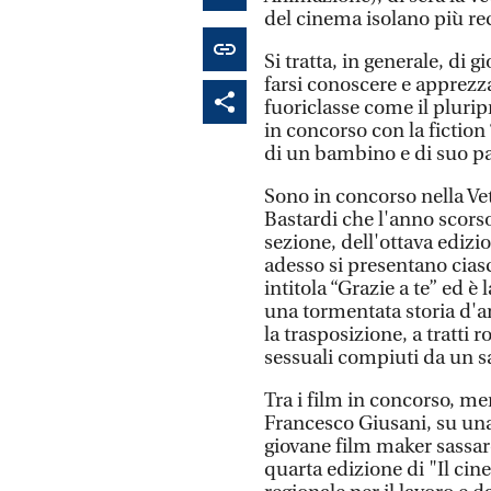
del cinema isolano più re
Si tratta, in generale, di 
farsi conoscere e apprezza
fuoriclasse come il plurip
in concorso con la fiction
di un bambino e di suo p
Sono in concorso nella Ve
Bastardi che l'anno scorso
sezione, dell'ottava edizi
adesso si presentano cias
intitola “Grazie a te” ed è 
una tormentata storia d'a
la trasposizione, a tratti
sessuali compiuti da un s
Tra i film in concorso, me
Francesco Giusani, su una 
giovane film maker sassare
quarta edizione di "Il ci