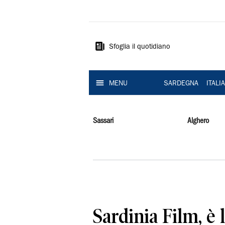
La
Nuova
Sardegna
Sfoglia il quotidiano
MENU
SARDEGNA
ITALI
Sassari
Alghero
Sardinia Film, è l