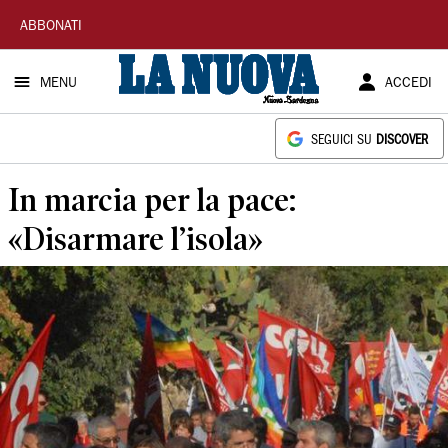
La
ABBONATI
Nuova
MENU
ACCEDI
Sardegna
SEGUICI SU
DISCOVER
In marcia per la pace:
«Disarmare l’isola»