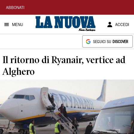
La
ABBONATI
Nuova
MENU
ACCEDI
Sardegna
SEGUICI SU
DISCOVER
Il ritorno di Ryanair, vertice ad
Alghero